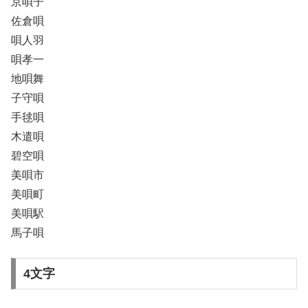
京唄子
佐倉唄
唄人羽
唄孝一
地唄舞
子守唄
手毬唄
木遣唄
碧空唄
美唄市
美唄町
美唄駅
馬子唄
4文字