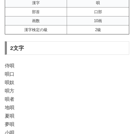
漢字
唄
部首
口部
画数
10画
漢字検定の級
2級
2文字
侍唄
唄口
唄奴
唄方
唄者
地唄
夏唄
夢唄
小唄