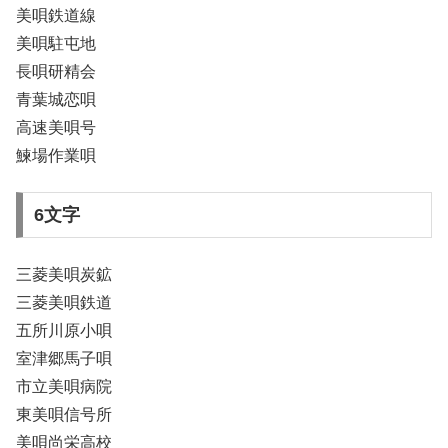
美唄鉄道線
美唄駐屯地
長唄研精会
青葉城恋唄
高速美唄号
鰊場作業唄
6文字
三菱美唄炭鉱
三菱美唄鉄道
五所川原小唄
室津郷馬子唄
市立美唄病院
東美唄信号所
美唄尚栄高校