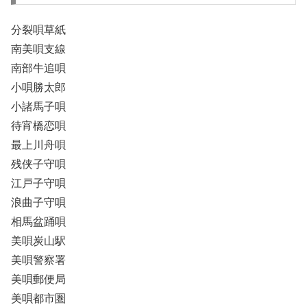
分裂唄草紙
南美唄支線
南部牛追唄
小唄勝太郎
小諸馬子唄
待宵橋恋唄
最上川舟唄
残侠子守唄
江戸子守唄
浪曲子守唄
相馬盆踊唄
美唄炭山駅
美唄警察署
美唄郵便局
美唄都市圏