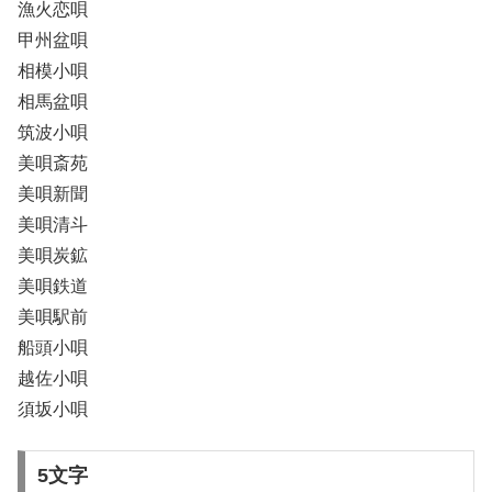
漁火恋唄
甲州盆唄
相模小唄
相馬盆唄
筑波小唄
美唄斎苑
美唄新聞
美唄清斗
美唄炭鉱
美唄鉄道
美唄駅前
船頭小唄
越佐小唄
須坂小唄
5文字