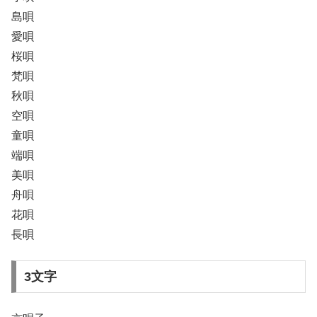
島唄
愛唄
桜唄
梵唄
秋唄
空唄
童唄
端唄
美唄
舟唄
花唄
長唄
3文字