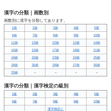
漢字の分類｜画数別
画数別に漢字を分類してあります。
1画
2画
3画
4画
5画
6画
7画
8画
9画
10画
11画
13画
22画
12画
14画
16画
15画
17画
18画
21画
19画
20画
23画
24画
25画
28画
26画
29画
27画
30画
33画
–
–
–
–
漢字の分類｜漢字検定の級別
1級
2級
3級
4級
5級
6級
7級
8級
9級
10級
漢字検定に