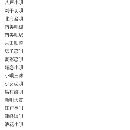
八戸小唄
刈干切唄
北海盆唄
南美唄線
南美唄駅
吉田唄菜
塩子恋唄
夏彩恋唄
嬬恋小唄
小唄三昧
少女恋唄
島村嬉唄
新唄大賞
江戸長唄
津軽涙唄
浪花小唄