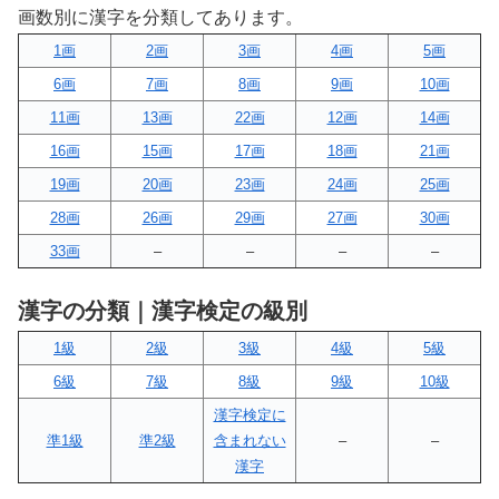
画数別に漢字を分類してあります。
1画
2画
3画
4画
5画
6画
7画
8画
9画
10画
11画
13画
22画
12画
14画
16画
15画
17画
18画
21画
19画
20画
23画
24画
25画
28画
26画
29画
27画
30画
33画
–
–
–
–
漢字の分類｜漢字検定の級別
1級
2級
3級
4級
5級
6級
7級
8級
9級
10級
漢字検定に
準1級
準2級
含まれない
–
–
漢字