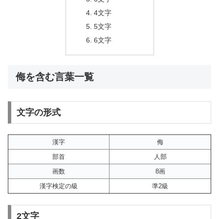
4文字
5文字
6文字
侮を含む言葉一覧
文字の形式
漢字
侮
部首
人部
画数
8画
漢字検定の級
準2級
2文字