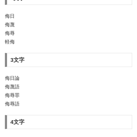
侮日
侮蔑
侮辱
軽侮
3文字
侮日論
侮蔑語
侮辱罪
侮辱語
4文字