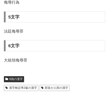
侮辱行為
5文字
法廷侮辱罪
6文字
大統領侮辱罪
8画の漢字
漢字検定準2級の漢字
部首が人部の漢字