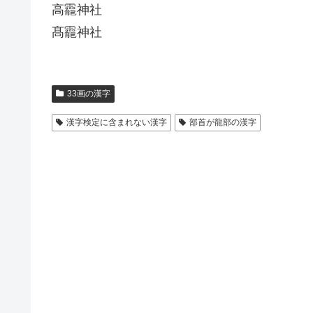
高龗神社
髙龗神社
33画の漢字
漢字検定に含まれない漢字
部首が龍部の漢字