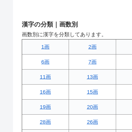
漢字の分類｜画数別
画数別に漢字を分類してあります。
1画
2画
6画
7画
11画
13画
16画
15画
19画
20画
28画
26画