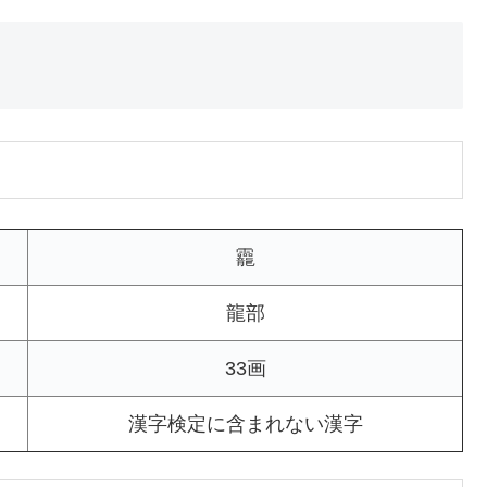
龗
龍部
33画
漢字検定に含まれない漢字