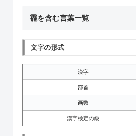
龗を含む言葉一覧
文字の形式
漢字
部首
画数
漢字検定の級