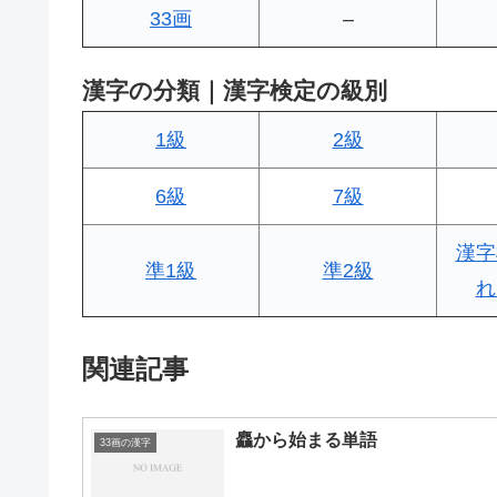
33画
–
漢字の分類｜漢字検定の級別
1級
2級
6級
7級
漢字
準1級
準2級
れ
関連記事
麤から始まる単語
33画の漢字