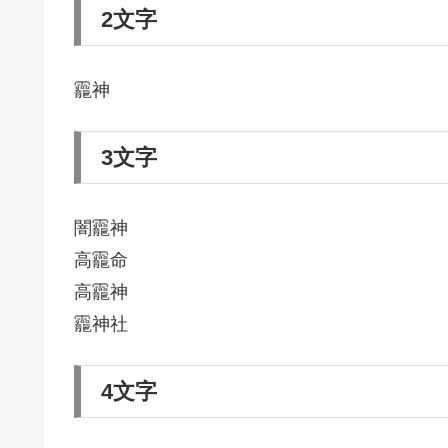
2文字
龗神
3文字
闇龗神
高龗命
高龗神
龗神社
4文字