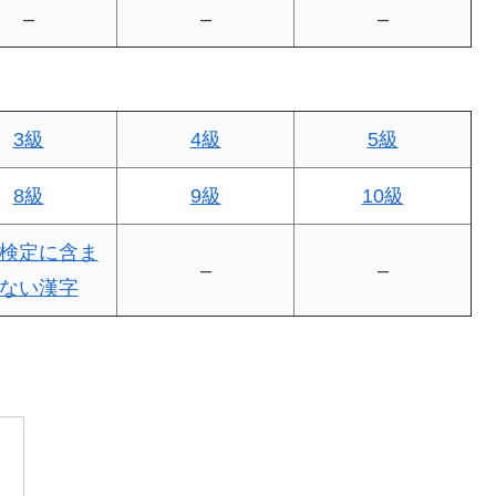
–
–
–
3級
4級
5級
8級
9級
10級
検定に含ま
–
–
ない漢字