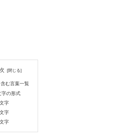
次
を含む言葉一覧
文字の形式
2文字
3文字
4文字