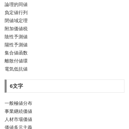
論理的同値
負定値行列
閉値域定理
附加価値税
陰性予測値
陽性予測値
集合値函数
離散付値環
電気低抗値
6文字
一般極値分布
事業継続価値
人材市場価値
価値多元主義