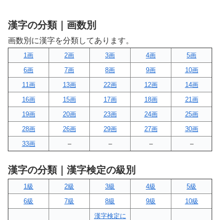
漢字の分類｜画数別
画数別に漢字を分類してあります。
1画
2画
3画
4画
5画
6画
7画
8画
9画
10画
11画
13画
22画
12画
14画
16画
15画
17画
18画
21画
19画
20画
23画
24画
25画
28画
26画
29画
27画
30画
33画
–
–
–
–
漢字の分類｜漢字検定の級別
1級
2級
3級
4級
5級
6級
7級
8級
9級
10級
漢字検定に