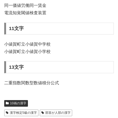
同一価値労働同一賃金
電流知覚閾値検査装置
11文字
小値賀町立小値賀中学校
小値賀町立小値賀小学校
13文字
二重指数関数型数値積分公式
10画の漢字
漢字検定5級の漢字
部首が人部の漢字