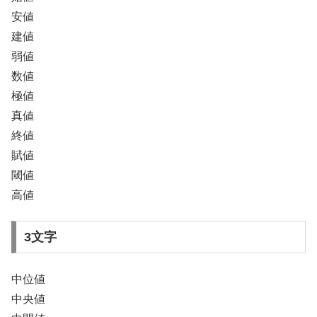
安値
建値
弱値
数値
極値
真値
終値
賦値
閾値
高値
3文字
中位値
中央値