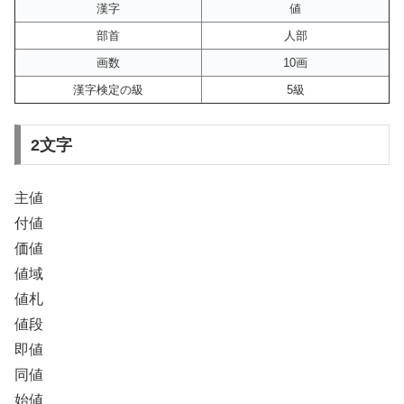
漢字
値
部首
人部
画数
10画
漢字検定の級
5級
2文字
主値
付値
価値
値域
値札
値段
即値
同値
始値