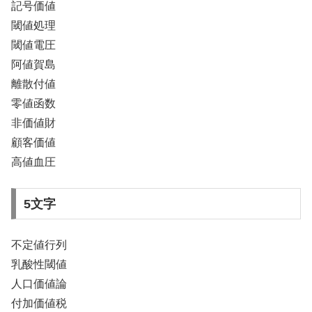
記号価値
閾値処理
閾値電圧
阿値賀島
離散付値
零値函数
非価値財
顧客価値
高値血圧
5文字
不定値行列
乳酸性閾値
人口価値論
付加価値税