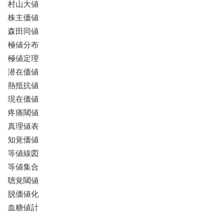
村山大値
株主価値
森田同値
極値分布
極値定理
潜在価値
熱抵抗値
現在価値
疼痛閾値
真理値表
知覚価値
等値線図
等値集合
聴覚閾値
脱価値化
血糖値計