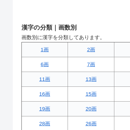
漢字の分類｜画数別
画数別に漢字を分類してあります。
1画
2画
6画
7画
11画
13画
16画
15画
19画
20画
28画
26画