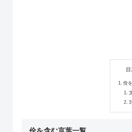
目
佺
佺を含む言葉一覧