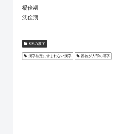
楊佺期
沈佺期
8画の漢字
漢字検定に含まれない漢字
部首が人部の漢字