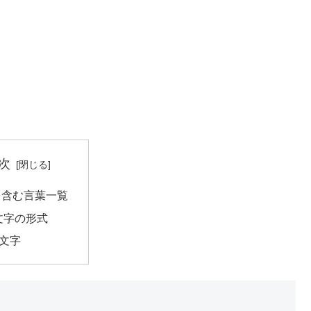
次
を含む言葉一覧
文字の形式
3文字