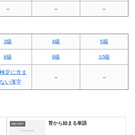
–
–
–
3級
4級
5級
8級
9級
10級
検定に含ま
–
–
ない漢字
苔から始まる単語
8画の漢字