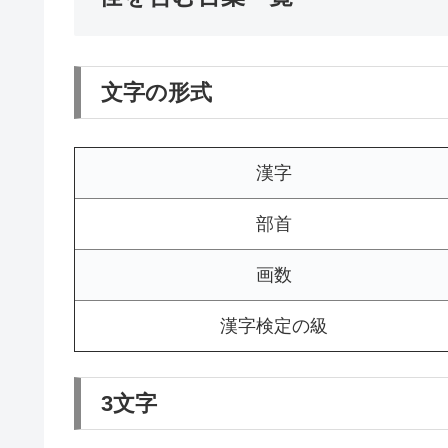
文字の形式
漢字
部首
画数
漢字検定の級
3文字