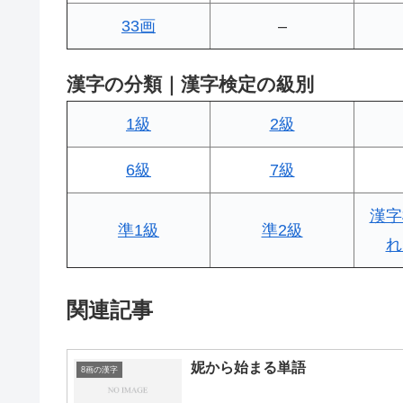
33画
–
漢字の分類｜漢字検定の級別
1級
2級
6級
7級
漢字
準1級
準2級
れ
関連記事
妮から始まる単語
8画の漢字