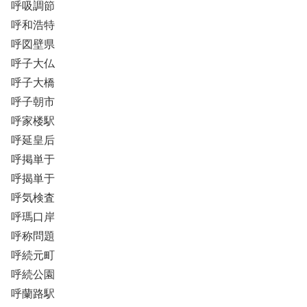
呼吸調節
呼和浩特
呼図壁県
呼子大仏
呼子大橋
呼子朝市
呼家楼駅
呼延皇后
呼掲単于
呼揭単于
呼気検査
呼瑪口岸
呼称問題
呼続元町
呼続公園
呼蘭路駅