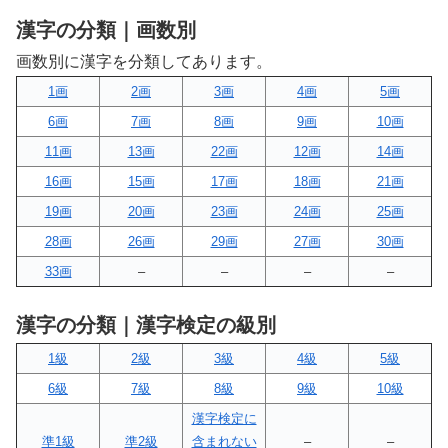
漢字の分類｜画数別
画数別に漢字を分類してあります。
1画
2画
3画
4画
5画
6画
7画
8画
9画
10画
11画
13画
22画
12画
14画
16画
15画
17画
18画
21画
19画
20画
23画
24画
25画
28画
26画
29画
27画
30画
33画
–
–
–
–
漢字の分類｜漢字検定の級別
1級
2級
3級
4級
5級
6級
7級
8級
9級
10級
漢字検定に
準1級
準2級
含まれない
–
–