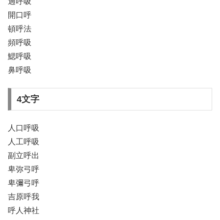
過呼吸
開口呼
頓呼法
頻呼吸
鰓呼吸
鼻呼吸
4文字
人口呼吸
人工呼吸
副立呼出
卑弥弓呼
卑彌弓呼
吉原呼我
呼人神社