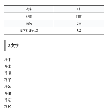
漢字
呼
部首
口部
画数
8画
漢字検定の級
5級
2文字
呼中
呼出
呼吸
呼子
呼延
呼徴
呼応
呼松