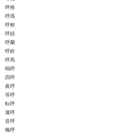
呼格
呼瑪
呼称
呼続
呼蘭
呼鈴
呼馬
嗚呼
四呼
眞呼
等呼
転呼
連呼
音呼
颯呼