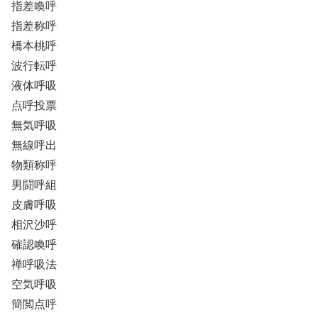
指差喚呼
指差称呼
橋本桃呼
波行転呼
液体呼吸
点呼投票
無気呼吸
無線呼出
物類称呼
男闘呼組
皮膚呼吸
相沢沙呼
確認喚呼
禅呼吸法
空気呼吸
簡閲点呼