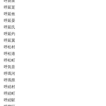
呼廚泉
呼延寔
呼延攸
呼延晏
呼延氏
呼延灼
呼延翼
呼松村
呼松港
呼松町
呼気音
呼瑪河
呼瑪県
呼続村
呼続町
呼続駅