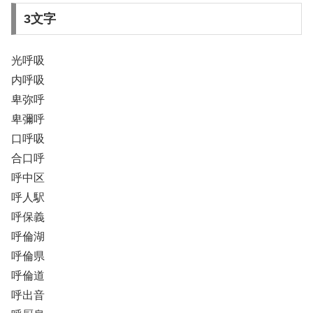
3文字
光呼吸
内呼吸
卑弥呼
卑彌呼
口呼吸
合口呼
呼中区
呼人駅
呼保義
呼倫湖
呼倫県
呼倫道
呼出音