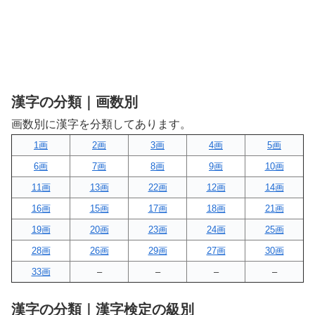
漢字の分類｜画数別
画数別に漢字を分類してあります。
1画
2画
3画
4画
5画
6画
7画
8画
9画
10画
11画
13画
22画
12画
14画
16画
15画
17画
18画
21画
19画
20画
23画
24画
25画
28画
26画
29画
27画
30画
33画
–
–
–
–
漢字の分類｜漢字検定の級別