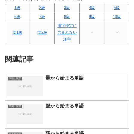
1級
2級
3級
4級
5級
6級
7級
8級
9級
10級
漢字検定に
準1級
準2級
含まれない
–
–
漢字
関連記事
曇から始まる単語
16画の漢字
盥から始まる単語
16画の漢字
薙から始まる単語