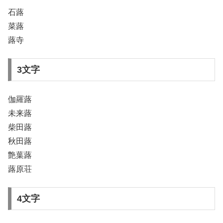
石蕗
菜蕗
蕗寺
3文字
伽羅蕗
未来蕗
柴田蕗
秋田蕗
艶葉蕗
蕗原荘
4文字