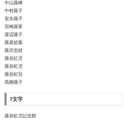
中山蕗峰
中村蕗子
安永蕗子
宮崎蕗苳
渡辺蕗子
蕗原拾葉
蕗沢忠枝
蕗谷紅児
蕗谷虹児
蕗谷虹兒
高柳蕗子
7文字
蕗谷虹児記念館