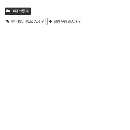
16画の漢字
漢字検定準1級の漢字
部首が艸部の漢字