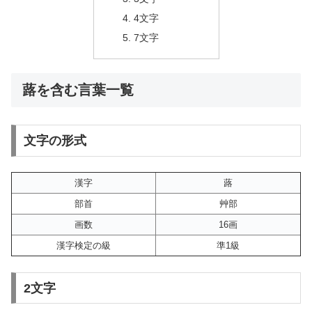
4文字
7文字
蕗を含む言葉一覧
文字の形式
漢字
蕗
部首
艸部
画数
16画
漢字検定の級
準1級
2文字