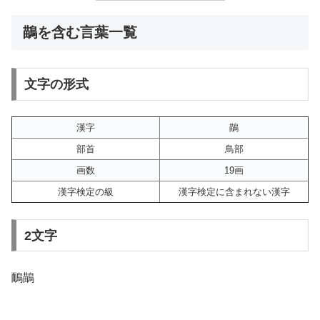
鶓を含む言葉一覧
文字の形式
漢字
鶓
部首
鳥部
画数
19画
漢字検定の級
漢字検定に含まれない漢字
2文字
鴯鶓