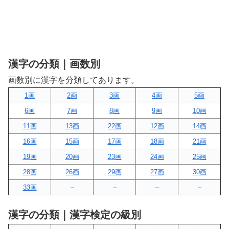
漢字の分類｜画数別
画数別に漢字を分類してあります。
1画
2画
3画
4画
5画
6画
7画
8画
9画
10画
11画
13画
22画
12画
14画
16画
15画
17画
18画
21画
19画
20画
23画
24画
25画
28画
26画
29画
27画
30画
33画
–
–
–
–
漢字の分類｜漢字検定の級別