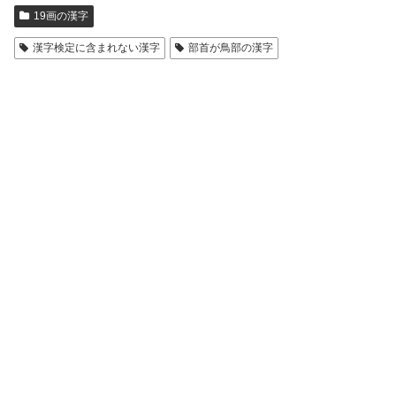
19画の漢字
漢字検定に含まれない漢字
部首が鳥部の漢字