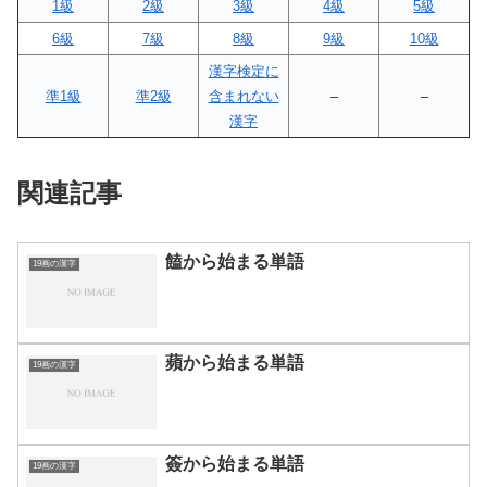
1級
2級
3級
4級
5級
6級
7級
8級
9級
10級
漢字検定に
準1級
準2級
含まれない
–
–
漢字
関連記事
饁から始まる単語
19画の漢字
蘋から始まる単語
19画の漢字
簽から始まる単語
19画の漢字