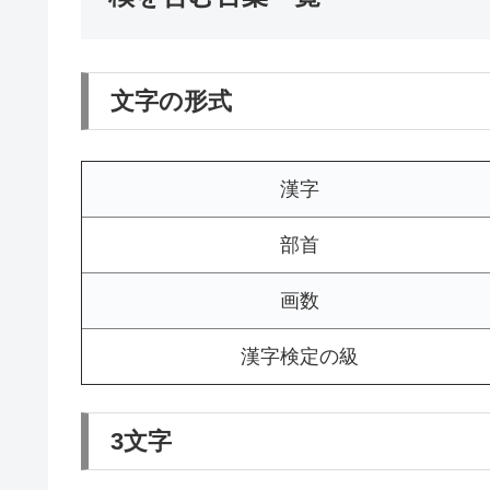
文字の形式
漢字
部首
画数
漢字検定の級
3文字