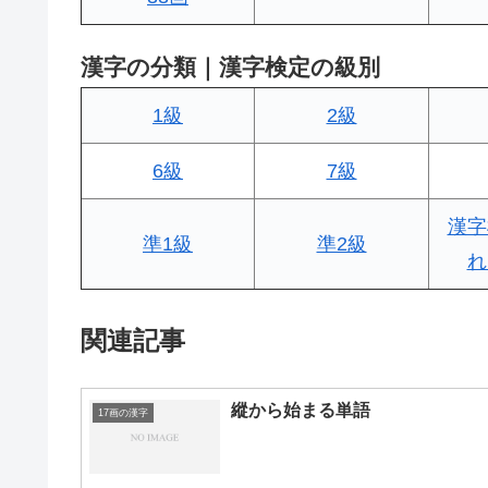
漢字の分類｜漢字検定の級別
1級
2級
6級
7級
漢字
準1級
準2級
れ
関連記事
縱から始まる単語
17画の漢字