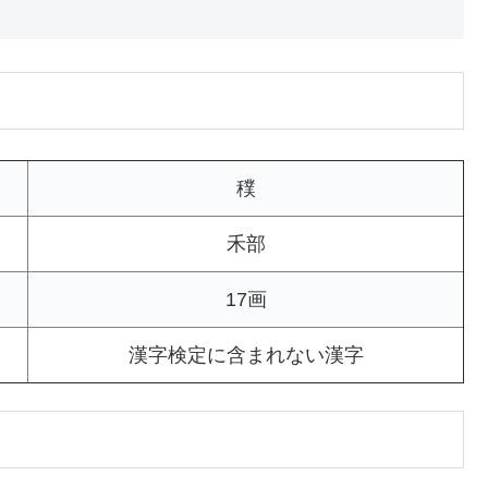
穙
禾部
17画
漢字検定に含まれない漢字