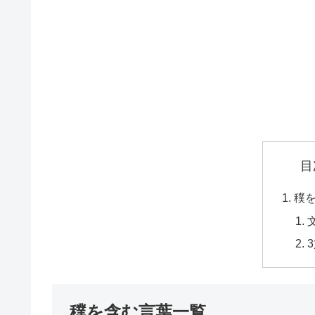
目
穙
穙を含む言葉一覧