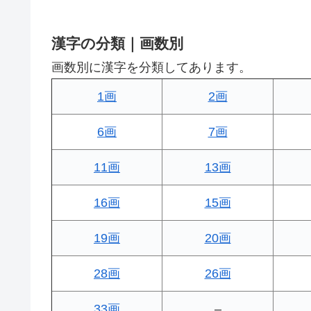
漢字の分類｜画数別
画数別に漢字を分類してあります。
1画
2画
6画
7画
11画
13画
16画
15画
19画
20画
28画
26画
33画
–