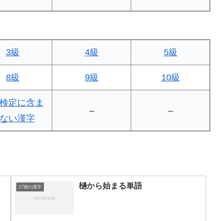
3級
4級
5級
8級
9級
10級
検定に含ま
–
–
ない漢字
檛から始まる単語
17画の漢字