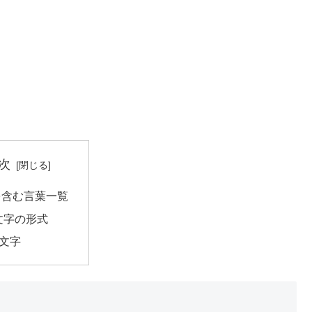
次
を含む言葉一覧
文字の形式
3文字