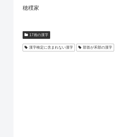
穂穙家
17画の漢字
漢字検定に含まれない漢字
部首が禾部の漢字