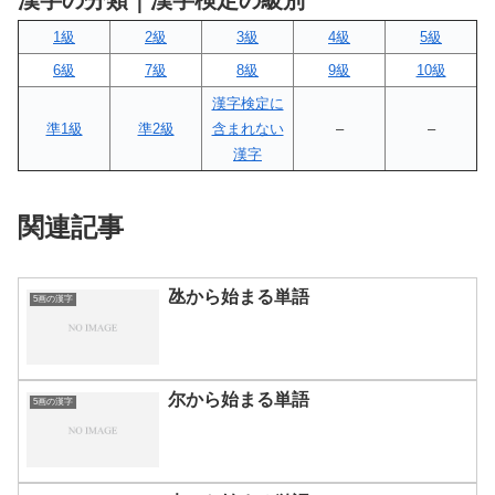
漢字の分類｜漢字検定の級別
1級
2級
3級
4級
5級
6級
7級
8級
9級
10級
漢字検定に
準1級
準2級
含まれない
–
–
漢字
関連記事
氹から始まる単語
5画の漢字
尔から始まる単語
5画の漢字