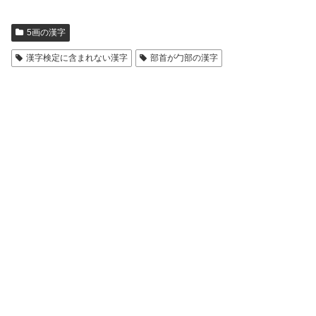
5画の漢字
漢字検定に含まれない漢字
部首が勹部の漢字