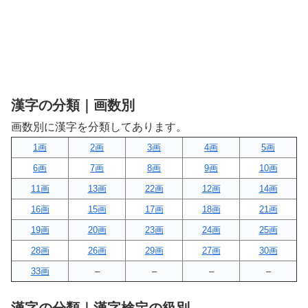
漢字の分類｜画数別
画数別に漢字を分類してあります。
1画
2画
3画
4画
5画
6画
7画
8画
9画
10画
11画
13画
22画
12画
14画
16画
15画
17画
18画
21画
19画
20画
23画
24画
25画
28画
26画
29画
27画
30画
33画
–
–
–
–