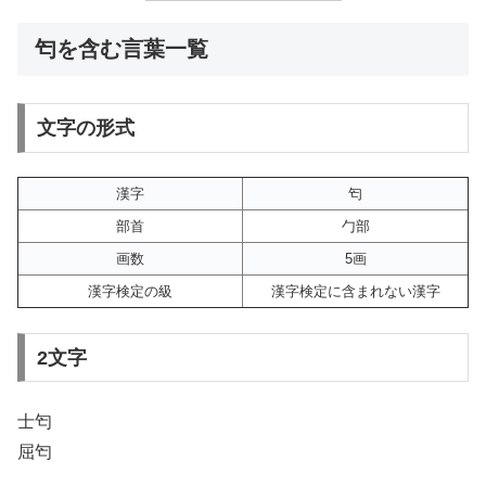
匄を含む言葉一覧
文字の形式
漢字
匄
部首
勹部
画数
5画
漢字検定の級
漢字検定に含まれない漢字
2文字
士匄
屈匄