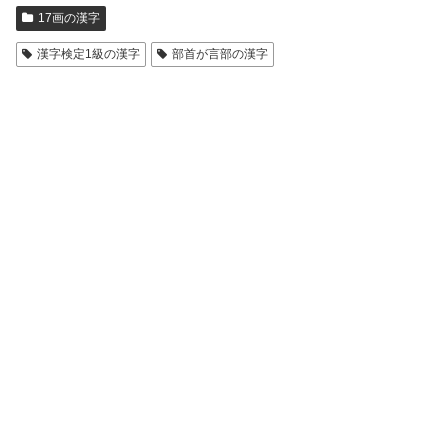
17画の漢字
漢字検定1級の漢字
部首が言部の漢字