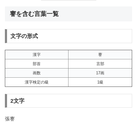
謇を含む言葉一覧
文字の形式
漢字
謇
部首
言部
画数
17画
漢字検定の級
1級
2文字
張謇