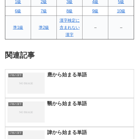
1級
2級
3級
4級
5級
6級
7級
8級
9級
10級
漢字検定に
準1級
準2級
含まれない
–
–
漢字
関連記事
應から始まる単語
17画の漢字
翳から始まる単語
17画の漢字
諱から始まる単語
17画の漢字