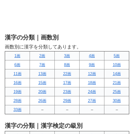
漢字の分類｜画数別
画数別に漢字を分類してあります。
1画
2画
3画
4画
5画
6画
7画
8画
9画
10画
11画
13画
22画
12画
14画
16画
15画
17画
18画
21画
19画
20画
23画
24画
25画
28画
26画
29画
27画
30画
33画
–
–
–
–
漢字の分類｜漢字検定の級別