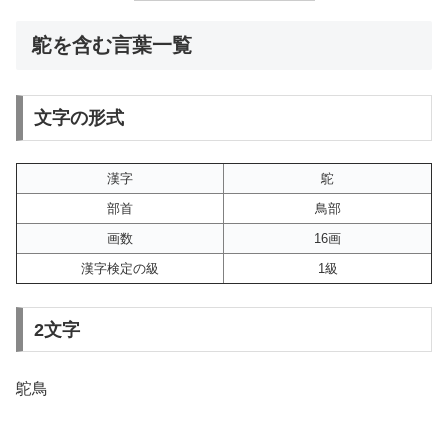
鴕を含む言葉一覧
文字の形式
漢字
鴕
部首
鳥部
画数
16画
漢字検定の級
1級
2文字
鴕鳥