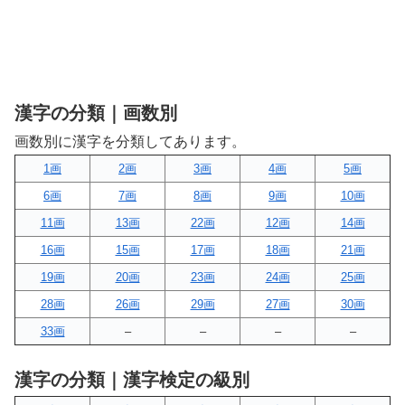
漢字の分類｜画数別
画数別に漢字を分類してあります。
1画
2画
3画
4画
5画
6画
7画
8画
9画
10画
11画
13画
22画
12画
14画
16画
15画
17画
18画
21画
19画
20画
23画
24画
25画
28画
26画
29画
27画
30画
33画
–
–
–
–
漢字の分類｜漢字検定の級別