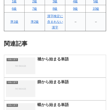
1級
2級
3級
4級
5級
6級
7級
8級
9級
10級
漢字検定に
準1級
準2級
含まれない
–
–
漢字
関連記事
褳から始まる単語
16画の漢字
篩から始まる単語
16画の漢字
蟆から始まる単語
16画の漢字