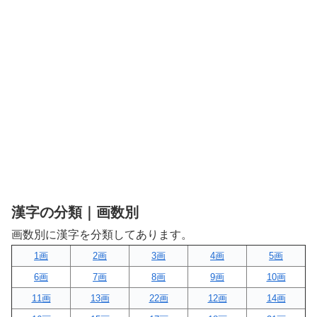
漢字の分類｜画数別
画数別に漢字を分類してあります。
1画
2画
3画
4画
5画
6画
7画
8画
9画
10画
11画
13画
22画
12画
14画