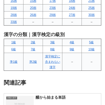
16画
15画
17画
18画
21画
19画
20画
23画
24画
25画
28画
26画
29画
27画
30画
33画
–
–
–
–
漢字の分類｜漢字検定の級別
1級
2級
3級
4級
5級
6級
7級
8級
9級
10級
漢字検定に
準1級
準2級
含まれない
–
–
漢字
関連記事
醱から始まる単語
19画の漢字