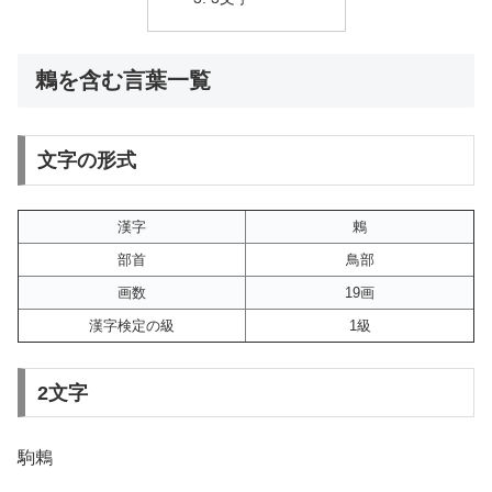
鶇を含む言葉一覧
文字の形式
漢字
鶇
部首
鳥部
画数
19画
漢字検定の級
1級
2文字
駒鶇