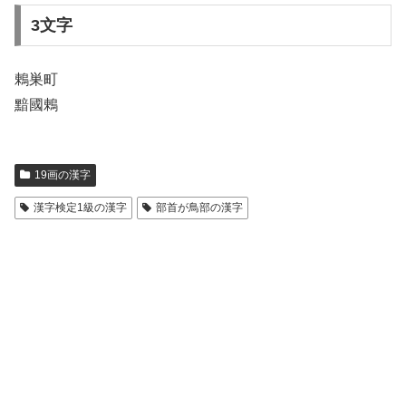
3文字
鶇巣町
黯國鶇
19画の漢字
漢字検定1級の漢字
部首が鳥部の漢字