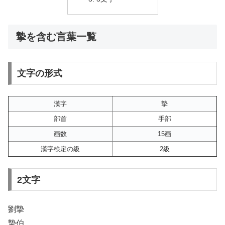
摯を含む言葉一覧
文字の形式
漢字
摯
部首
手部
画数
15画
漢字検定の級
2級
2文字
劉摯
摯伯