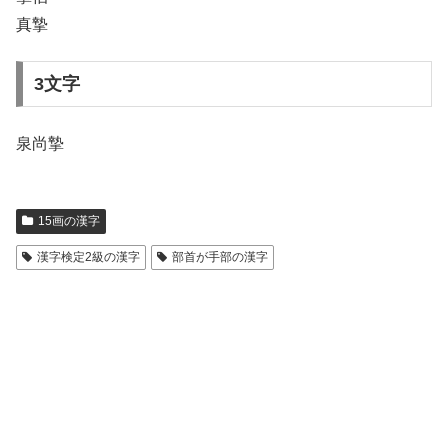
真摯
3文字
泉尚摯
15画の漢字
漢字検定2級の漢字
部首が手部の漢字