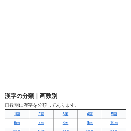
漢字の分類｜画数別
画数別に漢字を分類してあります。
1画
2画
3画
4画
5画
6画
7画
8画
9画
10画