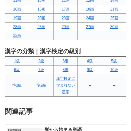
11画
13画
22画
12画
14画
16画
15画
17画
18画
21画
19画
20画
23画
24画
25画
28画
26画
29画
27画
30画
33画
–
–
–
–
漢字の分類｜漢字検定の級別
1級
2級
3級
4級
5級
6級
7級
8級
9級
10級
漢字検定に
準1級
準2級
含まれない
–
–
漢字
関連記事
髫から始まる単語
15画の漢字