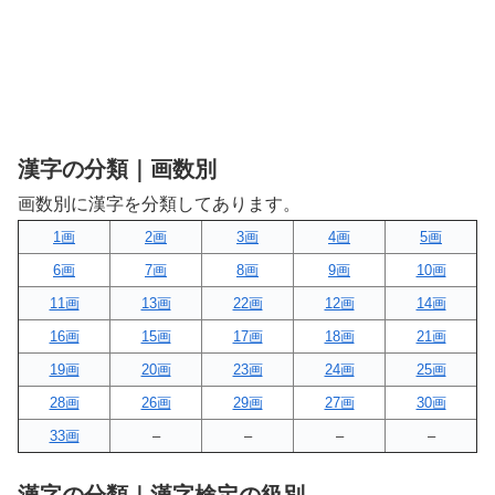
漢字の分類｜画数別
画数別に漢字を分類してあります。
1画
2画
3画
4画
5画
6画
7画
8画
9画
10画
11画
13画
22画
12画
14画
16画
15画
17画
18画
21画
19画
20画
23画
24画
25画
28画
26画
29画
27画
30画
33画
–
–
–
–