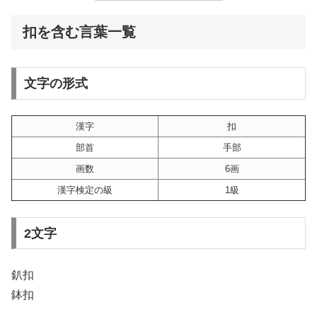
扣を含む言葉一覧
文字の形式
漢字
扣
部首
手部
画数
6画
漢字検定の級
1級
2文字
釟扣
鉢扣