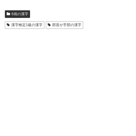
6画の漢字
漢字検定1級の漢字
部首が手部の漢字