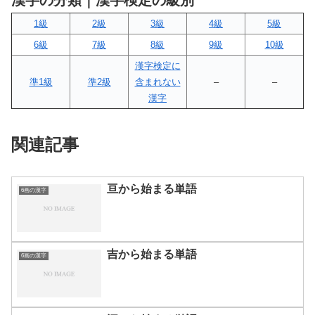
漢字の分類｜漢字検定の級別
1級
2級
3級
4級
5級
6級
7級
8級
9級
10級
漢字検定に
準1級
準2級
含まれない
–
–
漢字
関連記事
亘から始まる単語
6画の漢字
吉から始まる単語
6画の漢字