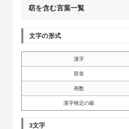
窈を含む言葉一覧
文字の形式
漢字
部首
画数
漢字検定の級
3文字