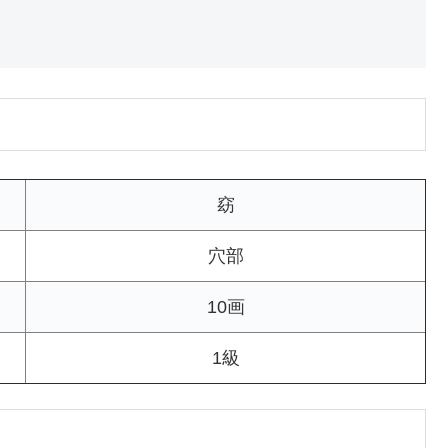
窈
穴部
10画
1級