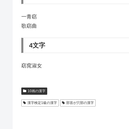
一青窈
歌窈曲
4文字
窈窕淑女
10画の漢字
漢字検定1級の漢字
部首が穴部の漢字