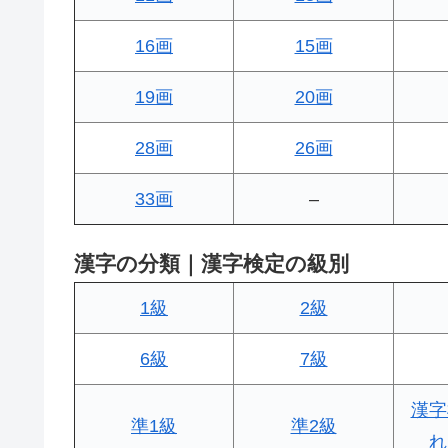
16画
15画
19画
20画
28画
26画
33画
–
漢字の分類｜漢字検定の級別
1級
2級
6級
7級
漢字
準1級
準2級
れ