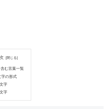
次
を含む言葉一覧
文字の形式
3文字
4文字