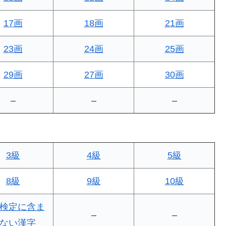
17画
18画
21画
23画
24画
25画
29画
27画
30画
–
–
–
3級
4級
5級
8級
9級
10級
検定に含ま
–
–
ない漢字