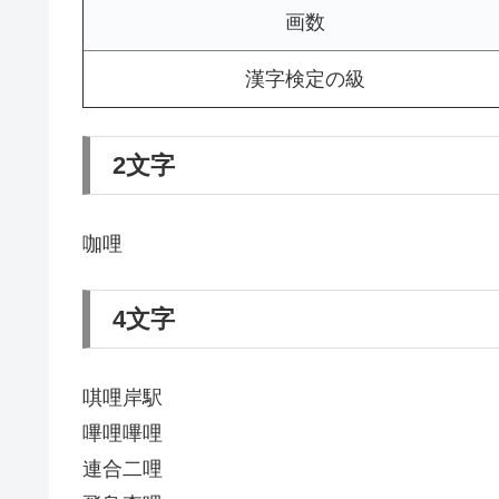
画数
漢字検定の級
2文字
咖哩
4文字
唭哩岸駅
嗶哩嗶哩
連合二哩