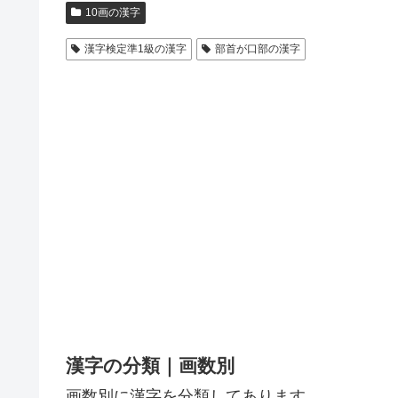
10画の漢字
漢字検定準1級の漢字
部首が口部の漢字
漢字の分類｜画数別
画数別に漢字を分類してあります。