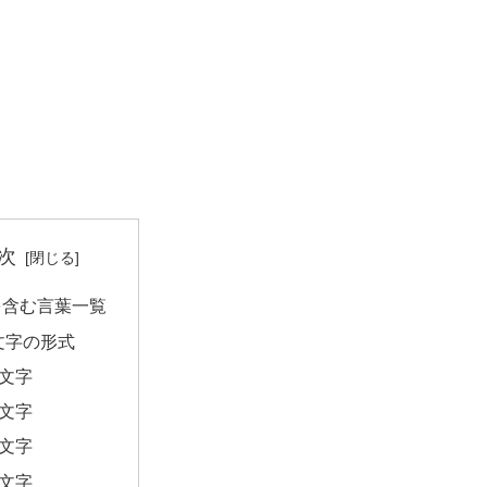
次
を含む言葉一覧
文字の形式
2文字
4文字
5文字
6文字