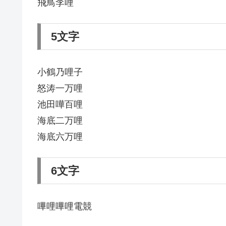
飛鳥李哩
5文字
小鶴乃哩子
怒涛一万哩
池田嘩百哩
海底二万哩
海底六万哩
6文字
嗶哩嗶哩電競