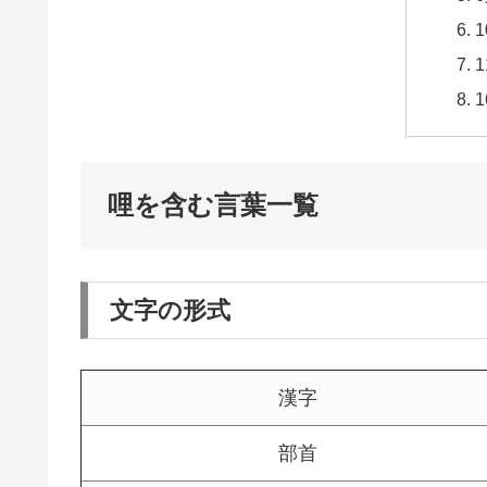
哩を含む言葉一覧
文字の形式
漢字
部首