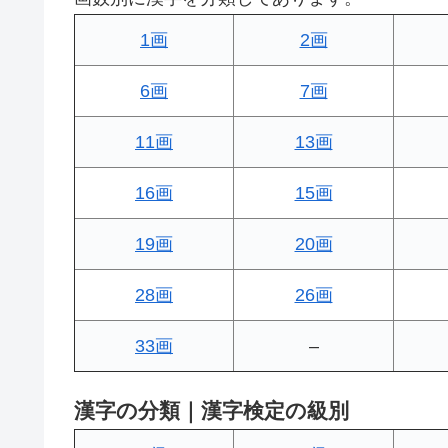
1画
2画
6画
7画
11画
13画
16画
15画
19画
20画
28画
26画
33画
–
漢字の分類｜漢字検定の級別