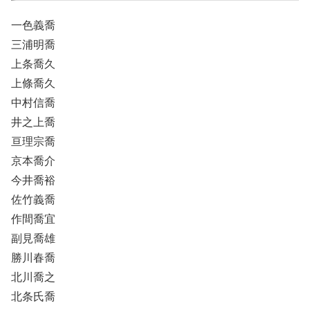
一色義喬
三浦明喬
上条喬久
上條喬久
中村信喬
井之上喬
亘理宗喬
京本喬介
今井喬裕
佐竹義喬
作間喬宜
副見喬雄
勝川春喬
北川喬之
北条氏喬