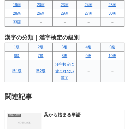
19画
20画
23画
24画
25画
28画
26画
29画
27画
30画
33画
–
–
–
–
漢字の分類｜漢字検定の級別
1級
2級
3級
4級
5級
6級
7級
8級
9級
10級
漢字検定に
準1級
準2級
含まれない
–
–
漢字
関連記事
葉から始まる単語
12画の漢字