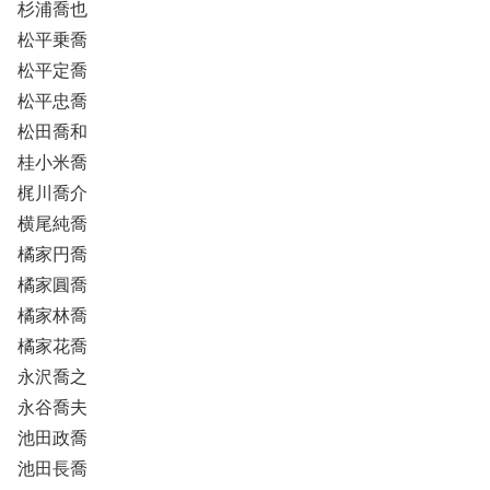
杉浦喬也
松平乗喬
松平定喬
松平忠喬
松田喬和
桂小米喬
梶川喬介
横尾純喬
橘家円喬
橘家圓喬
橘家林喬
橘家花喬
永沢喬之
永谷喬夫
池田政喬
池田長喬