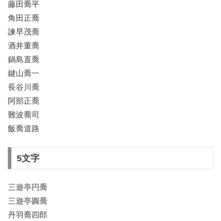
藤田喬平
角田正喬
諫早茂喬
酒井重喬
鍋島直喬
鍵山喬一
長谷川喬
阿部正喬
難波喬司
飯喬道路
5文字
三遊亭円喬
三遊亭圓喬
丹羽喬四郎