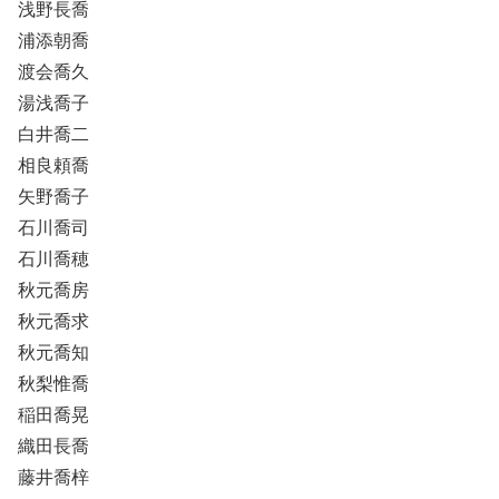
浅野長喬
浦添朝喬
渡会喬久
湯浅喬子
白井喬二
相良頼喬
矢野喬子
石川喬司
石川喬穂
秋元喬房
秋元喬求
秋元喬知
秋梨惟喬
稲田喬晃
織田長喬
藤井喬梓