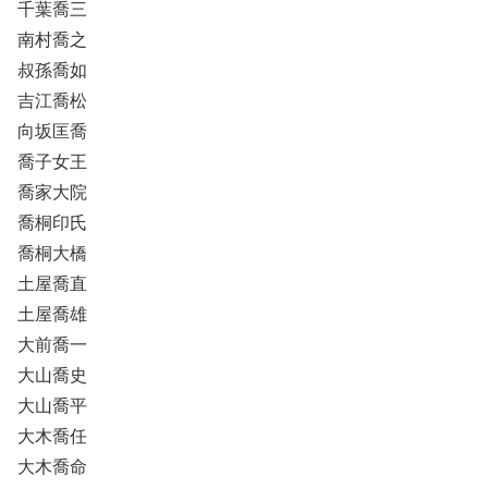
千葉喬三
南村喬之
叔孫喬如
吉江喬松
向坂匡喬
喬子女王
喬家大院
喬桐印氏
喬桐大橋
土屋喬直
土屋喬雄
大前喬一
大山喬史
大山喬平
大木喬任
大木喬命