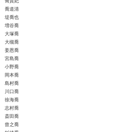
喬貴妃
喬道清
堤喬也
増谷喬
大塚喬
大槻喬
姜恩喬
宮島喬
小野喬
岡本喬
島村喬
川口喬
徐海喬
志村喬
斎田喬
曾之喬