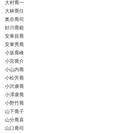
大村喬一
大林喬任
奥谷喬司
好川喬範
安東昌喬
安東秀喬
小坂喬峰
小宮喬介
小山内喬
小松芳喬
小沢康喬
小澤康喬
小野竹喬
山下喬子
山分喬喜
山口喬司