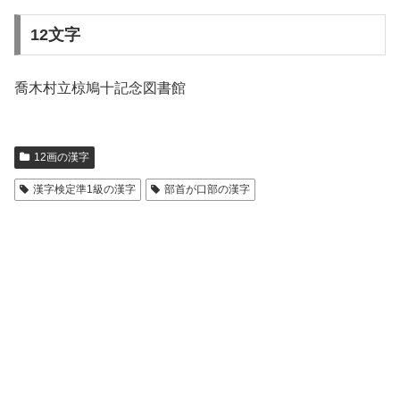
12文字
喬木村立椋鳩十記念図書館
12画の漢字
漢字検定準1級の漢字
部首が口部の漢字