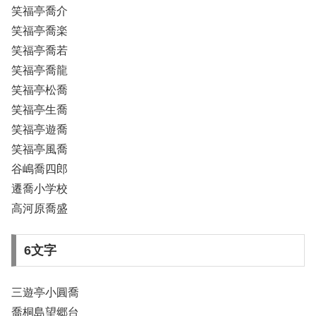
笑福亭喬介
笑福亭喬楽
笑福亭喬若
笑福亭喬龍
笑福亭松喬
笑福亭生喬
笑福亭遊喬
笑福亭風喬
谷嶋喬四郎
遷喬小学校
高河原喬盛
6文字
三遊亭小圓喬
喬桐島望郷台