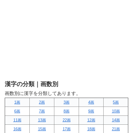
漢字の分類｜画数別
画数別に漢字を分類してあります。
1画
2画
3画
4画
5画
6画
7画
8画
9画
10画
11画
13画
22画
12画
14画
16画
15画
17画
18画
21画