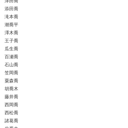
津田喬
添田喬
滝本喬
潮喬平
澤木喬
王子喬
瓜生喬
百瀬喬
石山喬
笠岡喬
粟森喬
胡喬木
藤井喬
西岡喬
西松喬
諸葛喬