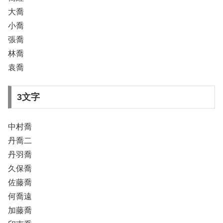
大喬
小喬
張喬
林喬
袁喬
3文字
中村喬
丹喬二
丹羽喬
久保喬
佐藤喬
何喬遠
加藤喬