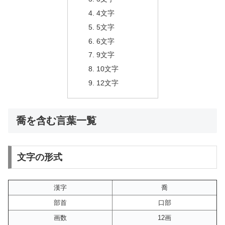
4文字
5文字
6文字
9文字
10文字
12文字
喬を含む言葉一覧
文字の形式
漢字
喬
部首
口部
画数
12画