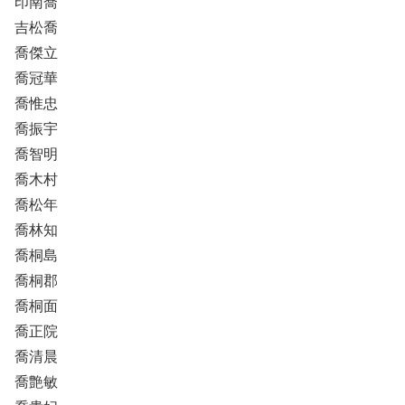
印南喬
吉松喬
喬傑立
喬冠華
喬惟忠
喬振宇
喬智明
喬木村
喬松年
喬林知
喬桐島
喬桐郡
喬桐面
喬正院
喬清晨
喬艶敏