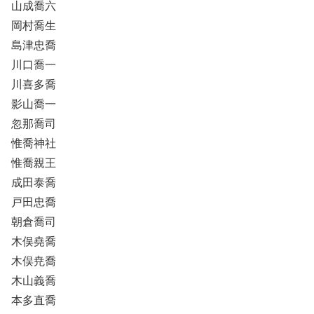
山成喬六
岡村喬生
島津忠喬
川口喬一
川喜多喬
影山喬一
忽那喬司
惟喬神社
惟喬親王
成田泰喬
戸田忠喬
朝倉喬司
木俣堯喬
木俣尭喬
木山義喬
本多直喬