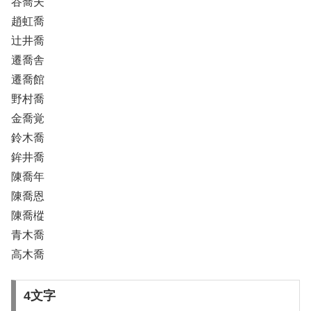
谷喬夫
趙虹喬
辻井喬
遷喬舎
遷喬館
野村喬
金喬覚
鈴木喬
鉾井喬
陳喬年
陳喬恩
陳喬樅
青木喬
高木喬
4文字