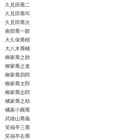
久見田喬二
久見田喬司
久見田喬次
南部喬一郞
大久保喬樹
大八木喬輔
柳家喬之助
柳家喬之進
柳家喬四郎
柳家喬太郎
柳家喬志郎
橘家喬之助
橘家小圓喬
武雄山喬義
笑福亭三喬
笑福亭右喬