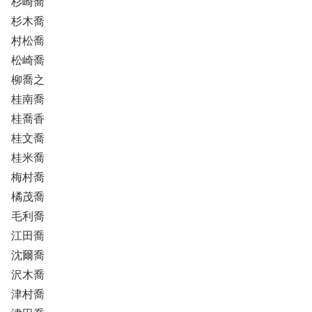
杉崎喬
杉木喬
村松喬
松崎喬
柳喬之
桂南喬
桂喬香
桂文喬
桂米喬
梅村喬
橘茂喬
毛利喬
江田喬
沈爾喬
沢木喬
津村喬