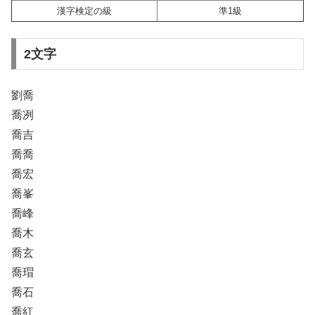
漢字検定の級
準1級
2文字
劉喬
喬冽
喬吉
喬喬
喬宏
喬峯
喬峰
喬木
喬玄
喬瑁
喬石
喬紅