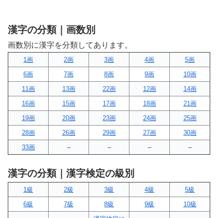
漢字の分類｜画数別
画数別に漢字を分類してあります。
1画
2画
3画
4画
5画
6画
7画
8画
9画
10画
11画
13画
22画
12画
14画
16画
15画
17画
18画
21画
19画
20画
23画
24画
25画
28画
26画
29画
27画
30画
33画
–
–
–
–
漢字の分類｜漢字検定の級別
1級
2級
3級
4級
5級
6級
7級
8級
9級
10級