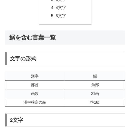
4文字
5文字
鰯を含む言葉一覧
文字の形式
漢字
鰯
部首
魚部
画数
21画
漢字検定の級
準1級
2文字