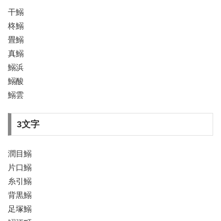
干鰯
柊鰯
畳鰯
真鰯
鰯浜
鰯酸
鰯雲
3文字
潤目鰯
片口鰯
糸引鰯
背黒鰯
足塚鰯