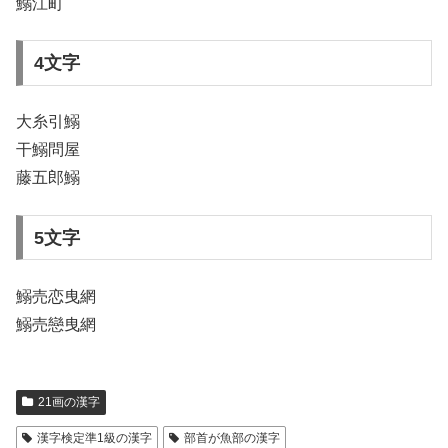
鰯江町
4文字
大糸引鰯
干鰯問屋
藤五郎鰯
5文字
鰯売恋曳網
鰯売戀曳網
21画の漢字
漢字検定準1級の漢字
部首が魚部の漢字