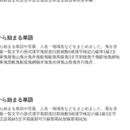
から始まる単語
ら始まる単語や言葉、人名・地域名などをまとめました。曳を含
葉一覧文字の形式漢字曳部首曰部画数6画漢字検定の級準1級2文
家曳屋曳山曳火曳舟曳航曳船曳馬猿曳3文字初穂曳千曳駅地曳網地
奉曳団帆曳船底曳網御木曳曳光弾曳山祭曳舟川曳舟...
から始まる単語
ら始まる単語や言葉、人名・地域名などをまとめました。曷を含
葉一覧文字の形式漢字曷部首曰部画数9画漢字検定の級1級3文字
王諾曷鉢5文字曷薩那可汗蘇那曷叱智蘇那曷叱知