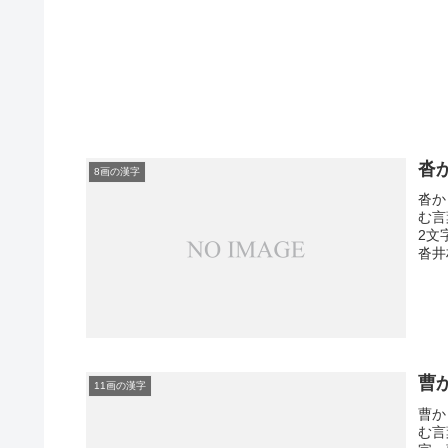
沓
8画の漢字
沓か
む言
2文
沓井
曹
11画の漢字
曹か
む言