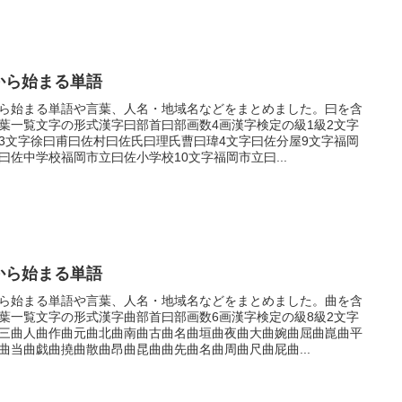
から始まる単語
ら始まる単語や言葉、人名・地域名などをまとめました。曰を含
葉一覧文字の形式漢字曰部首曰部画数4画漢字検定の級1級2文字
3文字徐曰甫曰佐村曰佐氏曰理氏曹曰瑋4文字曰佐分屋9文字福岡
曰佐中学校福岡市立曰佐小学校10文字福岡市立曰...
から始まる単語
ら始まる単語や言葉、人名・地域名などをまとめました。曲を含
葉一覧文字の形式漢字曲部首曰部画数6画漢字検定の級8級2文字
三曲人曲作曲元曲北曲南曲古曲名曲垣曲夜曲大曲婉曲屈曲崑曲平
曲当曲戯曲撓曲散曲昂曲昆曲曲先曲名曲周曲尺曲屁曲...