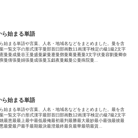
から始まる単語
ら始まる単語や言葉、人名・地域名などをまとめました。曼を含
葉一覧文字の形式漢字曼部首曰部画数11画漢字検定の級1級2文字
憲曼曼成曼谷王曼盛曼蒙曼蹇曼鄧曼騫曼鶱曼3文字伏曼容劉曼卿奈
庾曼倩張曼娟張曼成張曼玉戯夜曼戴曼公曼殊院曼...
から始まる単語
ら始まる単語や言葉、人名・地域名などをまとめました。最を含
葉一覧文字の形式漢字最部首曰部画数12画漢字検定の級7級2文字
姚最恵最最上最中最低最俺最初最判最勝最大最妙最小最強最彼最
悪最愛最戸最手最期最決最澄最終最良最華最萌最賃...