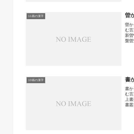
曽
11画の漢字
曽か
む言
新曽
槃曽
書
10画の漢字
書か
む言
上書
書叢