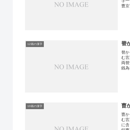
字一
曹京
替
12画の漢字
替か
む言
両替
銭為
曺
10画の漢字
曺か
む言
に含
鉉曺