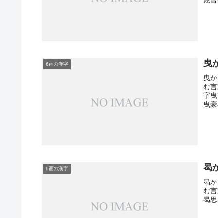
曳
6画の漢字
曳か
む言
字曳
曳豪
曷
9画の漢字
曷か
む言
曷思