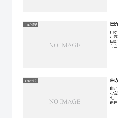
曰
4画の漢字
曰か
む言
曰部
市立
曲
6画の漢字
曲か
む言
七曲
曲序