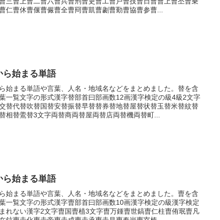
曹三曹上曹二曹六曹兵曹刑曹吏曹工曹戸曹技曹日曹曹上曹丕曹乗
曹仁曹休曹偃曹儼曹全曹冏曹凱曹劌曹勤曹協曹参曹...
から始まる単語
ら始まる単語や言葉、人名・地域名などをまとめました。替を含
葉一覧文字の形式漢字替部首曰部画数12画漢字検定の級4級2文字
交替代替吹替国替安替振替早替替券替地替屋替状替玉替米替紋替
替相替鷽替3文字両替商両替屋両替店両替機両替町...
から始まる単語
ら始まる単語や言葉、人名・地域名などをまとめました。曺を含
葉一覧文字の形式漢字曺部首曰部画数10画漢字検定の級漢字検定
まれない漢字2文字曺国曺植3文字曺万鍾曺世鎬曺仁柱曺侑珉曺凡
在鉉曺圭化曺圭帝曺圭成曺圭承曺圭昌曺奉岩曺宰榛...