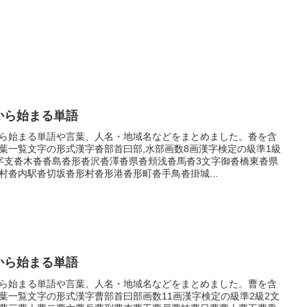
から始まる単語
ら始まる単語や言葉、人名・地域名などをまとめました。沓を含
葉一覧文字の形式漢字沓部首曰部,水部画数8画漢字検定の級準1級
字支沓木沓沓島沓形沓沢沓澤沓県沓頬浅沓馬沓3文字御沓橋東沓県
村沓内駅沓切坂沓形村沓形港沓形町沓手鳥沓掛城...
から始まる単語
ら始まる単語や言葉、人名・地域名などをまとめました。曹を含
葉一覧文字の形式漢字曹部首曰部画数11画漢字検定の級準2級2文