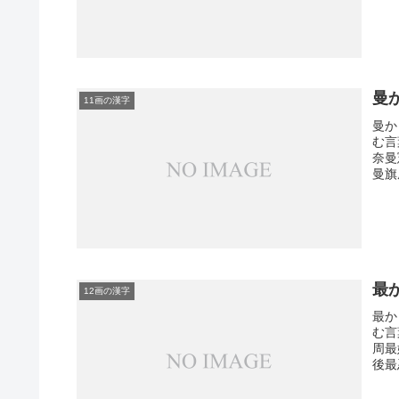
曼
11画の漢字
曼か
む言
奈曼
曼旗
最
12画の漢字
最か
む言
周最
後最