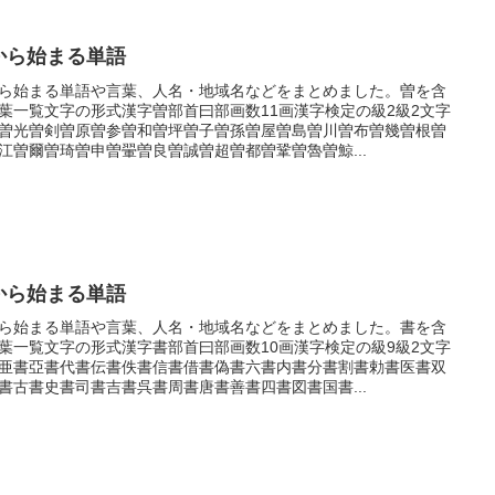
から始まる単語
ら始まる単語や言葉、人名・地域名などをまとめました。曽を含
葉一覧文字の形式漢字曽部首曰部画数11画漢字検定の級2級2文字
曽光曽剣曽原曽参曽和曽坪曽子曽孫曽屋曽島曽川曽布曽幾曽根曽
江曽爾曽琦曽申曽翬曽良曽誠曽超曽都曽鞏曽魯曽鯨...
から始まる単語
ら始まる単語や言葉、人名・地域名などをまとめました。書を含
葉一覧文字の形式漢字書部首曰部画数10画漢字検定の級9級2文字
亜書亞書代書伝書佚書信書借書偽書六書内書分書割書勅書医書双
書古書史書司書吉書呉書周書唐書善書四書図書国書...