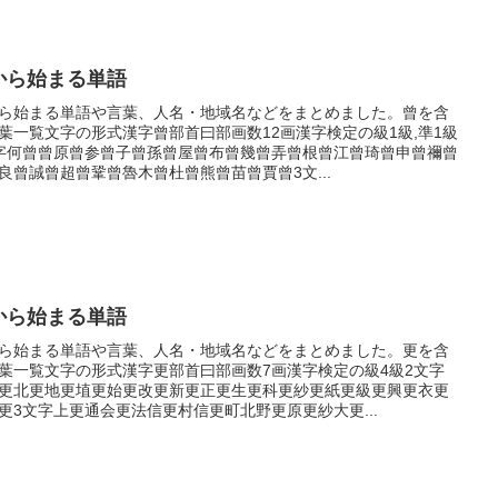
から始まる単語
ら始まる単語や言葉、人名・地域名などをまとめました。曾を含
葉一覧文字の形式漢字曾部首曰部画数12画漢字検定の級1級,準1級
字何曾曾原曾参曾子曾孫曾屋曾布曾幾曾弄曾根曾江曾琦曾申曾禰曾
良曾誠曾超曾鞏曾魯木曾杜曾熊曾苗曾賈曾3文...
から始まる単語
ら始まる単語や言葉、人名・地域名などをまとめました。更を含
葉一覧文字の形式漢字更部首曰部画数7画漢字検定の級4級2文字
更北更地更埴更始更改更新更正更生更科更紗更紙更級更興更衣更
更3文字上更通会更法信更村信更町北野更原更紗大更...