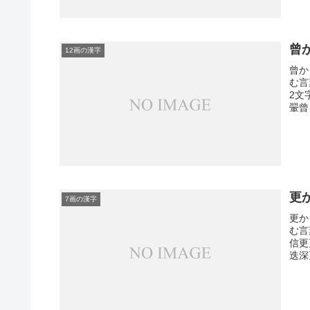
曾
12画の漢字
曾か
む言
2文
翬曾
更
7画の漢字
更か
む言
信更
迭深