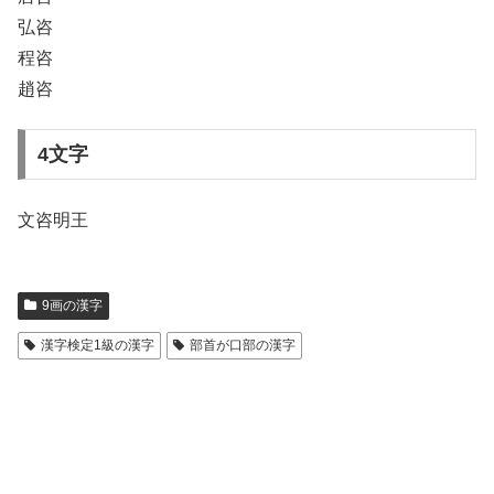
弘咨
程咨
趙咨
4文字
文咨明王
9画の漢字
漢字検定1級の漢字
部首が口部の漢字