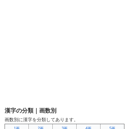
漢字の分類｜画数別
画数別に漢字を分類してあります。
1画
2画
3画
4画
5画