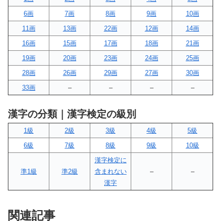
6画
7画
8画
9画
10画
11画
13画
22画
12画
14画
16画
15画
17画
18画
21画
19画
20画
23画
24画
25画
28画
26画
29画
27画
30画
33画
–
–
–
–
漢字の分類｜漢字検定の級別
1級
2級
3級
4級
5級
6級
7級
8級
9級
10級
漢字検定に
準1級
準2級
含まれない
–
–
漢字
関連記事