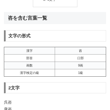
咨を含む言葉一覧
文字の形式
漢字
咨
部首
口部
画数
9画
漢字検定の級
1級
2文字
呉咨
唐咨