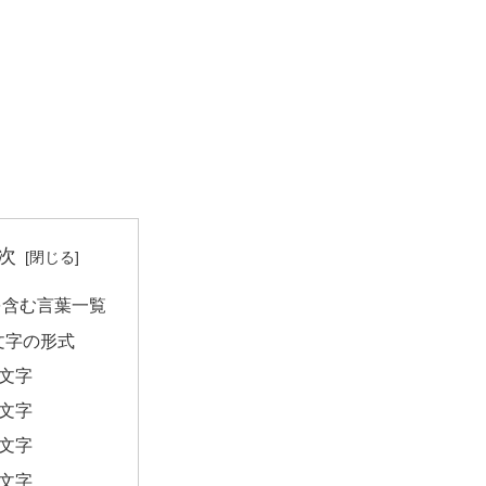
次
を含む言葉一覧
文字の形式
2文字
3文字
4文字
5文字