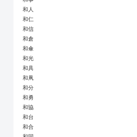
和人
和仁
和信
和倉
和傘
和光
和具
和凧
和分
和勇
和協
和台
和合
和同