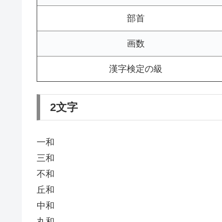
部首
画数
漢字検定の級
2文字
一和
三和
不和
丘和
中和
丸和