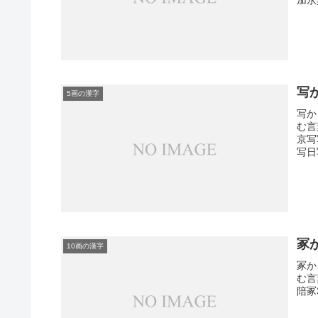
写
5画の漢字
写か
む言
京写
写日
冢
10画の漢字
冢か
む言
陪冢