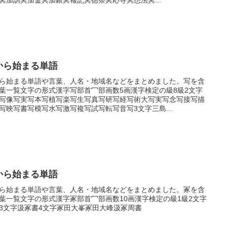
から始まる単語
ら始まる単語や言葉、人名・地域名などをまとめました。写を含
葉一覧文字の形式漢字写部首冖部画数5画漢字検定の級8級2文字
写像写実写本写植写楽写生写真写研写経写術大写実写念写接写描
写映写書写模写水写激写複写試写転写音写3文字三島...
から始まる単語
ら始まる単語や言葉、人名・地域名などをまとめました。冢を含
葉一覧文字の形式漢字冢部首冖部画数10画漢字検定の級1級2文字
3文字汲冢書4文字冢田大峯冢田大峰汲冢周書