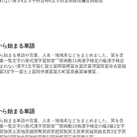
れない漢字4文字千野冝時5文字祢冝田政信禰冝田政信
から始まる単語
ら始まる単語や言葉、人名・地域名などをまとめました。冨を含
葉一覧文字の形式漢字冨部首冖部画数11画漢字検定の級漢字検定
まれない漢字2文字冨仁冨士冨岡冨樫冨永冨沢冨澤冨田冨谷吉冨福
冨3文字一冨士上冨田伴廣冨冨久町冨原薫冨塚優冨...
から始まる単語
ら始まる単語や言葉、人名・地域名などをまとめました。冥を含
葉一覧文字の形式漢字冥部首冖部画数10画漢字検定の級2級2文字
冥加冥土冥地冥婚冥幣冥府冥想冥獣冥王冥界冥福冥銭玄冥3文字冥
冥加訓冥加金冥加銀冥報記冥徳祭冥応寺冥想法冥...