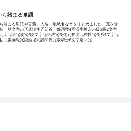
から始まる単語
ら始まる単語や言葉、人名・地域名などをまとめました。冗を含
葉一覧文字の形式漢字冗部首冖部画数4画漢字検定の級3級2文字
冗字冗語冗談冗長3文字冗語法冗長化冗長度冗長性冗長系4文字冗
帖冗談画報冗談酒場冗談関係冗談騎士6文字巡回冗...