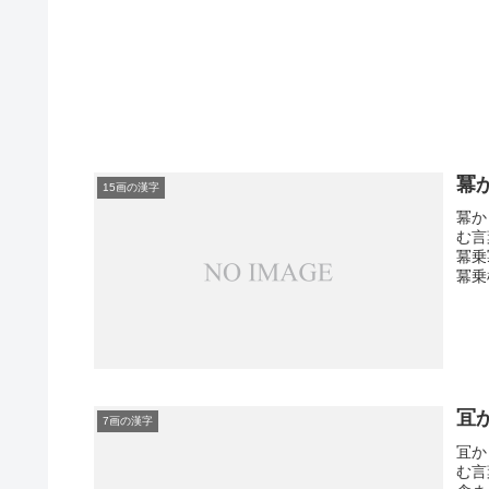
冪
15画の漢字
冪か
む言
冪乗
冪乗
冝
7画の漢字
冝か
む言