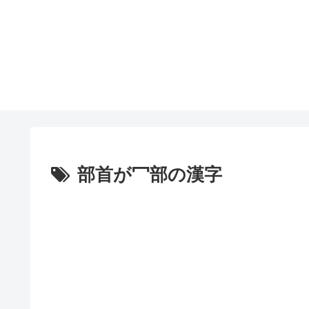
部首が冖部の漢字