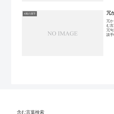
冗
4画の漢字
冗か
む言
冗句
談手
含む言葉検索