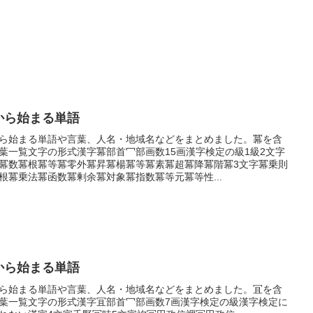
から始まる単語
ら始まる単語や言葉、人名・地域名などをまとめました。冪を含
葉一覧文字の形式漢字冪部首冖部画数15画漢字検定の級1級2文字
冪数冪根冪等冪零外冪昇冪楊冪等冪素冪超冪降冪階冪3文字冪乗則
根冪乗法冪函数冪剰余冪対象冪指数冪等元冪等性...
から始まる単語
ら始まる単語や言葉、人名・地域名などをまとめました。冝を含
葉一覧文字の形式漢字冝部首冖部画数7画漢字検定の級漢字検定に