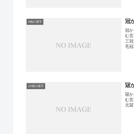
冠
9画の漢字
冠か
む言
三冠
毛冠
冦
10画の漢字
冦か
む言
元冦