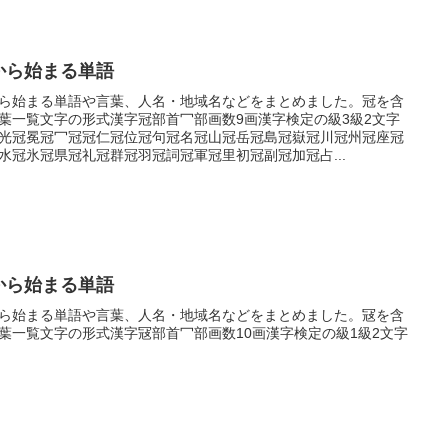
から始まる単語
ら始まる単語や言葉、人名・地域名などをまとめました。冠を含
葉一覧文字の形式漢字冠部首冖部画数9画漢字検定の級3級2文字
光冠冕冠冖冠冠仁冠位冠句冠名冠山冠岳冠島冠嶽冠川冠州冠座冠
水冠氷冠県冠礼冠群冠羽冠詞冠軍冠里初冠副冠加冠占...
から始まる単語
ら始まる単語や言葉、人名・地域名などをまとめました。冦を含
葉一覧文字の形式漢字冦部首冖部画数10画漢字検定の級1級2文字