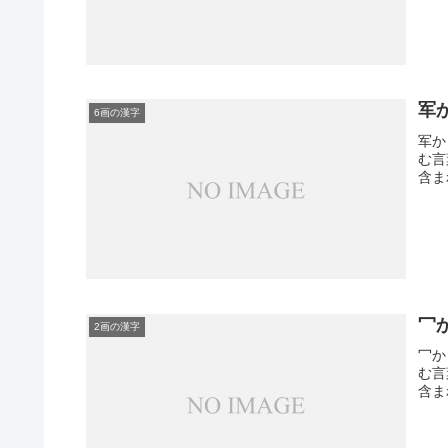
军
6画の漢字
军か
む言
含ま
冖
2画の漢字
冖か
む言
含ま