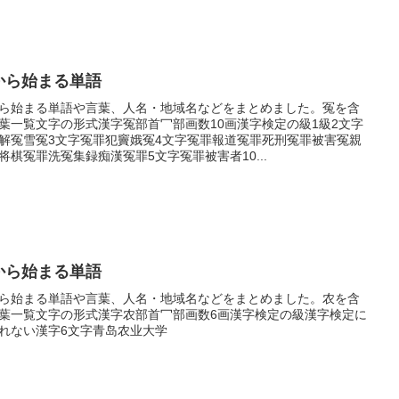
から始まる単語
ら始まる単語や言葉、人名・地域名などをまとめました。冤を含
葉一覧文字の形式漢字冤部首冖部画数10画漢字検定の級1級2文字
解冤雪冤3文字冤罪犯竇娥冤4文字冤罪報道冤罪死刑冤罪被害冤親
将棋冤罪洗冤集録痴漢冤罪5文字冤罪被害者10...
から始まる単語
ら始まる単語や言葉、人名・地域名などをまとめました。农を含
葉一覧文字の形式漢字农部首冖部画数6画漢字検定の級漢字検定に
れない漢字6文字青岛农业大学