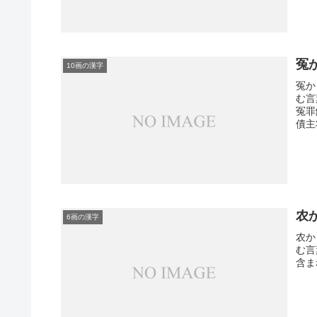
冤
10画の漢字
冤か
む言
冤罪
債主
农
6画の漢字
农か
む言
含ま