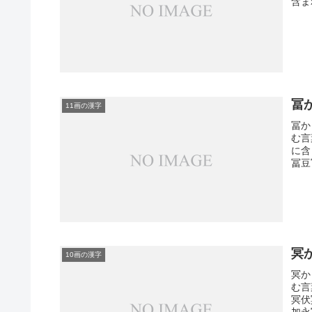
含ま
冨
11画の漢字
冨か
む言
に含
冨豆
冥
10画の漢字
冥か
む言
冥伏
加永