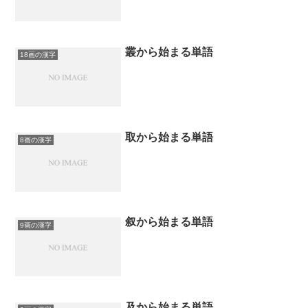
叢から始まる単語
18画の漢字
取から始まる単語
8画の漢字
叙から始まる単語
9画の漢字
及から始まる単語