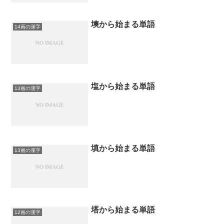
塽から始まる単語
14画の漢字
塩から始まる単語
13画の漢字
填から始まる単語
13画の漢字
塔から始まる単語
12画の漢字