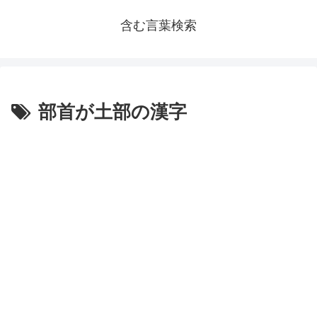
含む言葉検索
部首が土部の漢字