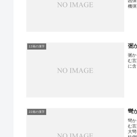
凶弾
機弾
弻
12画の漢字
弻か
む言
に含
彎
22画の漢字
彎か
む言
大彎
柱側