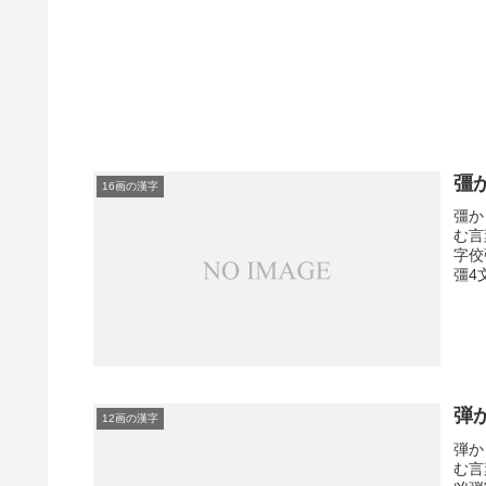
彊
16画の漢字
彊か
む言
字佼
彊4
弾
12画の漢字
弾か
む言