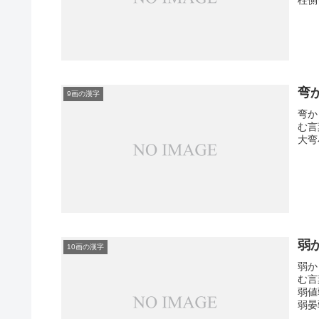
弯
9画の漢字
弯か
む言
大弯
弱
10画の漢字
弱か
む言
弱値
弱晏