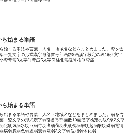
から始まる単語
ら始まる単語や言葉、人名・地域名などをまとめました。弯を含
葉一覧文字の形式漢字弯部首弓部画数9画漢字検定の級1級2文字
小弯弯弯3文字側弯症5文字脊柱側弯症脊椎側弯症
から始まる単語
ら始まる単語や言葉、人名・地域名などをまとめました。弱を含
葉一覧文字の形式漢字弱部首弓部画数10画漢字検定の級9級2文字
弱化弱気弱水弱点弱竹弱者弱荷弱虫弱視弱解弱起弱酸弱鍵弱電情
弱病弱脆弱色弱虚弱衰弱電弱3文字弱位相弱体化弱...