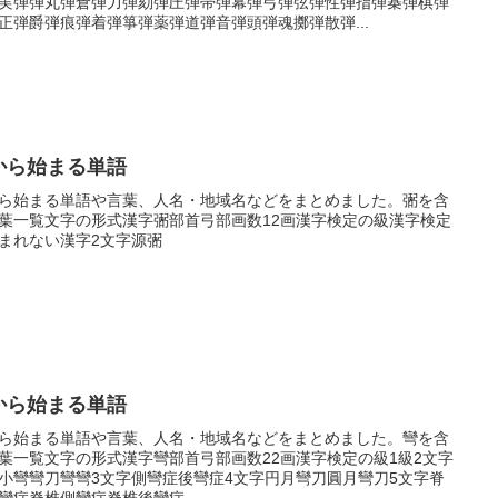
実弾弾丸弾倉弾力弾劾弾圧弾帯弾幕弾弓弾弦弾性弾指弾棊弾棋弾
正弾爵弾痕弾着弾箏弾薬弾道弾音弾頭弾魂擲弾散弾...
から始まる単語
ら始まる単語や言葉、人名・地域名などをまとめました。弻を含
葉一覧文字の形式漢字弻部首弓部画数12画漢字検定の級漢字検定
まれない漢字2文字源弻
から始まる単語
ら始まる単語や言葉、人名・地域名などをまとめました。彎を含
葉一覧文字の形式漢字彎部首弓部画数22画漢字検定の級1級2文字
小彎彎刀彎彎3文字側彎症後彎症4文字円月彎刀圓月彎刀5文字脊
彎症脊椎側彎症脊椎後彎症