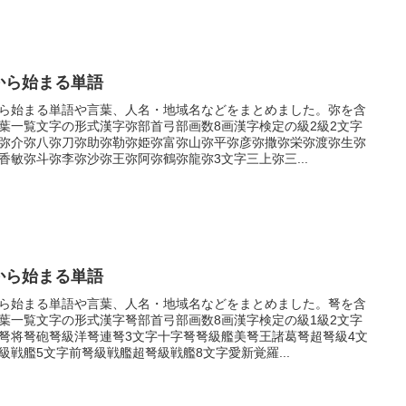
から始まる単語
ら始まる単語や言葉、人名・地域名などをまとめました。弥を含
葉一覧文字の形式漢字弥部首弓部画数8画漢字検定の級2級2文字
弥介弥八弥刀弥助弥勒弥姫弥富弥山弥平弥彦弥撒弥栄弥渡弥生弥
香敏弥斗弥李弥沙弥王弥阿弥鶴弥龍弥3文字三上弥三...
から始まる単語
ら始まる単語や言葉、人名・地域名などをまとめました。弩を含
葉一覧文字の形式漢字弩部首弓部画数8画漢字検定の級1級2文字
弩将弩砲弩級洋弩連弩3文字十字弩弩級艦美弩王諸葛弩超弩級4文
級戦艦5文字前弩級戦艦超弩級戦艦8文字愛新覚羅...