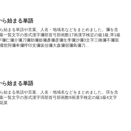
から始まる単語
ら始まる単語や言葉、人名・地域名などをまとめました。彌を含
葉一覧文字の形式漢字彌部首弓部画数17画漢字検定の級1級,準1級
字彌仁彌介彌刀彌助彌姫彌彥彌彦彌生李彌沙彌3文字三橋彌不彌国
國世阿彌卑彌呼印支彌坂信彌大森彌宿彌島彌刀...
から始まる単語
ら始まる単語や言葉、人名・地域名などをまとめました。弭を含
葉一覧文字の形式漢字弭部首弓部画数9画漢字検定の級1級4文字
花菜