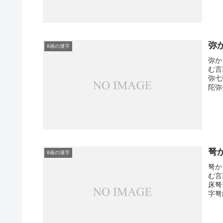
弥
8画の漢字
弥か
む言
弥七
陀弥
弩
8画の漢字
弩か
む言
床弩
字弩