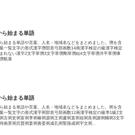
から始まる単語
ら始まる単語や言葉、人名・地域名などをまとめました。彅を含
葉一覧文字の形式漢字彅部首弓部画数14画漢字検定の級漢字検定
まれない漢字2文字草彅3文字草彅剛草彅結4文字草彅洋平草彅琢
彅航基
から始まる単語
ら始まる単語や言葉、人名・地域名などをまとめました。弼を含
葉一覧文字の形式漢字弼部首弓部画数12画漢字検定の級準1級2文
弼古弼史弼富弼李弼椿弼源弼王弼盧弼直弼祖弼良弼謝弼輔弼3文字
時南景弼呉賢弼姜弼善姜弼成孔弼聖孫成弼宇文弼...