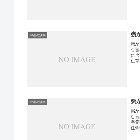
彅
14画の漢字
彅か
む言
に含
仁草
弼
12画の漢字
弼か
む言
字元
任弼