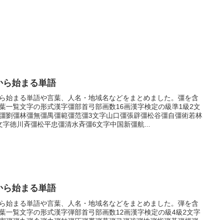
から始まる単語
ら始まる単語や言葉、人名・地域名などをまとめました。彊を含
葉一覧文字の形式漢字彊部首弓部画数16画漢字検定の級準1級2文
彊劉彊林彊無彊禺彊範彊范彊3文字山口彊張辟彊松谷彊自彊術若林
文字徳川斉彊松平忠彊清水斉彊6文字中国新彊航...
から始まる単語
ら始まる単語や言葉、人名・地域名などをまとめました。弾を含
葉一覧文字の形式漢字弾部首弓部画数12画漢字検定の級4級2文字