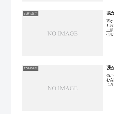
張
11画の漢字
張か
む言
主張
也張
强
12画の漢字
强か
む言
に含