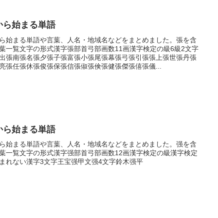
から始まる単語
ら始まる単語や言葉、人名・地域名などをまとめました。張を含
葉一覧文字の形式漢字張部首弓部画数11画漢字検定の級6級2文字
出張南張名張夕張子張富張小張尾張幕張弓張引張張上張世張丹張
亮張任張休張俊張保張信張俶張倹張健張傑張僖張儀...
から始まる単語
ら始まる単語や言葉、人名・地域名などをまとめました。强を含
葉一覧文字の形式漢字强部首弓部画数12画漢字検定の級漢字検定
まれない漢字3文字王宝强甲文强4文字鈴木强平