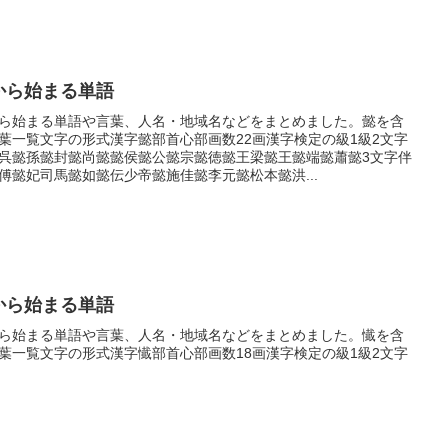
から始まる単語
ら始まる単語や言葉、人名・地域名などをまとめました。懿を含
葉一覧文字の形式漢字懿部首心部画数22画漢字検定の級1級2文字
呉懿孫懿封懿尚懿懿侯懿公懿宗懿徳懿王梁懿王懿端懿蕭懿3文字伴
傅懿妃司馬懿如懿伝少帝懿施佳懿李元懿松本懿洪...
から始まる単語
ら始まる単語や言葉、人名・地域名などをまとめました。懴を含
葉一覧文字の形式漢字懴部首心部画数18画漢字検定の級1級2文字