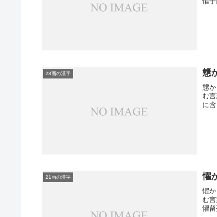
懽子
戇
28画の漢字
戇か
む言
に含
懼
21画の漢字
懼か
む言
懼留