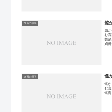
懿
22画の漢字
懿か
む言
劉懿
貞懿
懴
18画の漢字
懴か
む言
懴悔