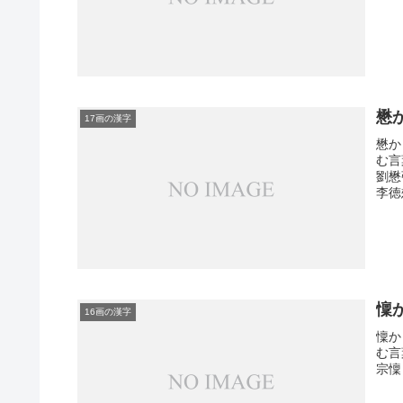
懋
17画の漢字
懋か
む言
劉懋
李徳
懍
16画の漢字
懍か
む言
宗懍