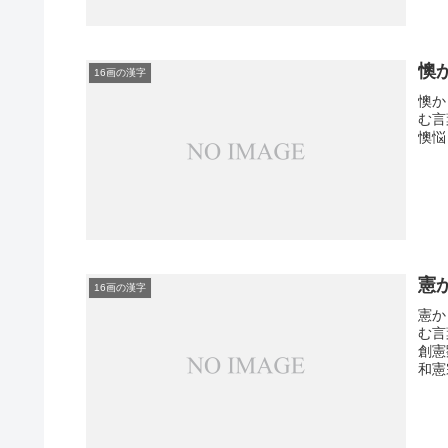
懊
16画の漢字
懊か
む言
懊悩
憲
16画の漢字
憲か
む言
創憲
和憲