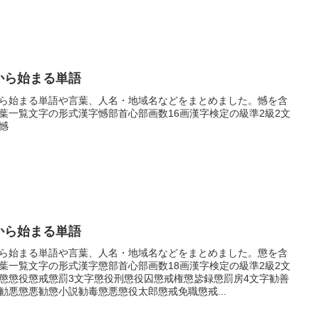
から始まる単語
ら始まる単語や言葉、人名・地域名などをまとめました。憾を含
葉一覧文字の形式漢字憾部首心部画数16画漢字検定の級準2級2文
憾
から始まる単語
ら始まる単語や言葉、人名・地域名などをまとめました。懲を含
葉一覧文字の形式漢字懲部首心部画数18画漢字検定の級準2級2文
懲懲役懲戒懲罰3文字懲役刑懲役囚懲戒権懲毖録懲罰房4文字勧善
勧悪懲悪勧懲小説勧毒懲悪懲役太郎懲戒免職懲戒...