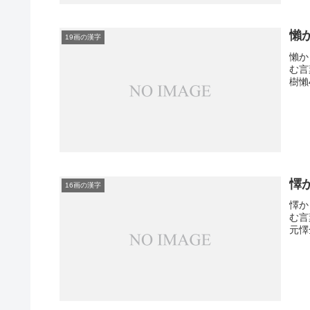
懶
19画の漢字
懶か
む言
樹懶
懌
16画の漢字
懌か
む言
元懌