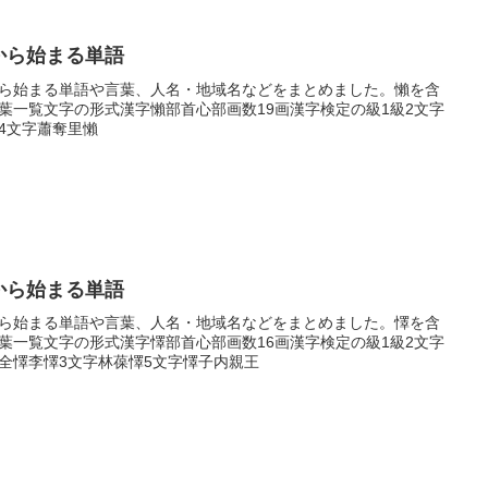
から始まる単語
ら始まる単語や言葉、人名・地域名などをまとめました。懶を含
葉一覧文字の形式漢字懶部首心部画数19画漢字検定の級1級2文字
4文字蕭奪里懶
から始まる単語
ら始まる単語や言葉、人名・地域名などをまとめました。懌を含
葉一覧文字の形式漢字懌部首心部画数16画漢字検定の級1級2文字
全懌李懌3文字林葆懌5文字懌子内親王