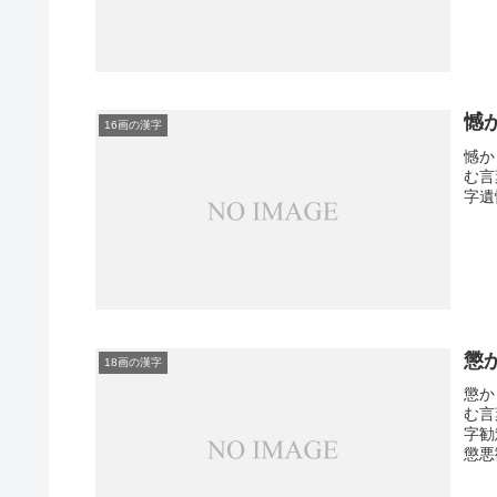
憾
16画の漢字
憾か
む言
字遺
懲
18画の漢字
懲か
む言
字勧
懲悪