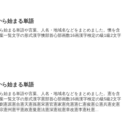
から始まる単語
ら始まる単語や言葉、人名・地域名などをまとめました。懊を含
葉一覧文字の形式漢字懊部首心部画数16画漢字検定の級1級2文字
から始まる単語
ら始まる単語や言葉、人名・地域名などをまとめました。憲を含
葉一覧文字の形式漢字憲部首心部画数16画漢字検定の級5級2文字
劉憲原憲合憲天憲孫憲宋憲官憲家憲尭憲憲仁憲俊憲公憲兵憲史憲
宗憲州憲平憲政憲曼憲法憲深憲祖憲章改憲李憲杜憲...