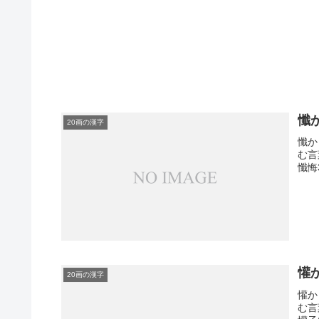
懺
20画の漢字
懺か
む言
懺悔
懽
20画の漢字
懽か
む言