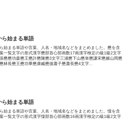
から始まる単語
ら始まる単語や言葉、人名・地域名などをまとめました。懋を含
葉一覧文字の形式漢字懋部首心部画数17画漢字検定の級1級2文字
張懋懋功森懋王懋許懋陳懋3文字三浦懋下山懋単懋謙宋懋嬪山岡懋
懋林長懋王懋功畢懋康臧懋循蕭子懋蕭長懋4文字...
から始まる単語
ら始まる単語や言葉、人名・地域名などをまとめました。懍を含
葉一覧文字の形式漢字懍部首心部画数16画漢字検定の級1級2文字