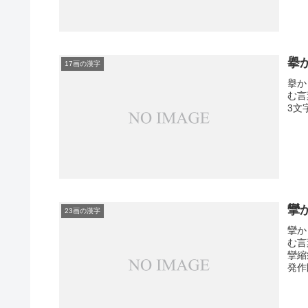
擧
17画の漢字
擧か
む言
3文
攣
23画の漢字
攣か
む言
攣縮
発作