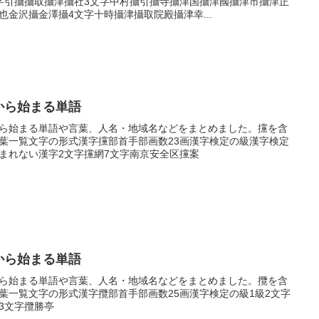
字引攝攝取攝津攝社3文字中村攝引攝寺攝津国攝津國攝津市攝津正
也金沢攝金澤攝4文字十時攝津攝取院殿攝津幸...
から始まる単語
ら始まる単語や言葉、人名・地域名などをまとめました。攩を含
葉一覧文字の形式漢字攩部首手部画数23画漢字検定の級漢字検定
まれない漢字2文字攩網7文字南京安全区攩案
から始まる単語
ら始まる単語や言葉、人名・地域名などをまとめました。攬を含
葉一覧文字の形式漢字攬部首手部画数25画漢字検定の級1級2文字
3文字攬勝亭