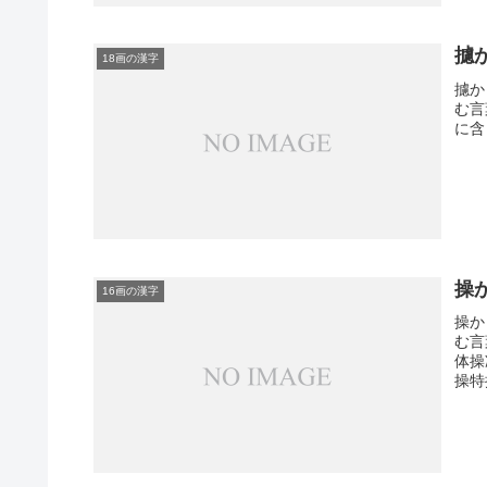
攄
18画の漢字
攄か
む言
に含
操
16画の漢字
操か
む言
体操
操特