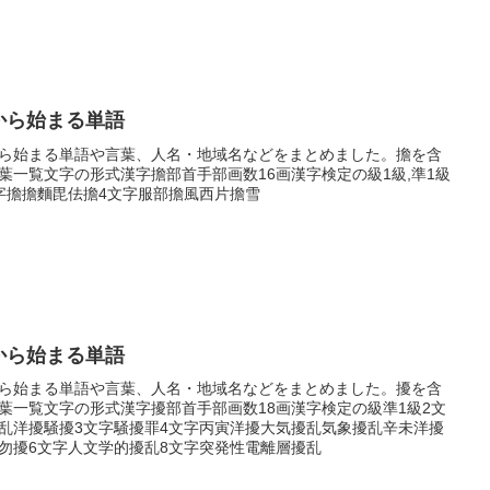
から始まる単語
ら始まる単語や言葉、人名・地域名などをまとめました。擔を含
葉一覧文字の形式漢字擔部首手部画数16画漢字検定の級1級,準1級
字擔擔麵毘佉擔4文字服部擔風西片擔雪
から始まる単語
ら始まる単語や言葉、人名・地域名などをまとめました。擾を含
葉一覧文字の形式漢字擾部首手部画数18画漢字検定の級準1級2文
乱洋擾騒擾3文字騒擾罪4文字丙寅洋擾大気擾乱気象擾乱辛未洋擾
勿擾6文字人文学的擾乱8文字突発性電離層擾乱