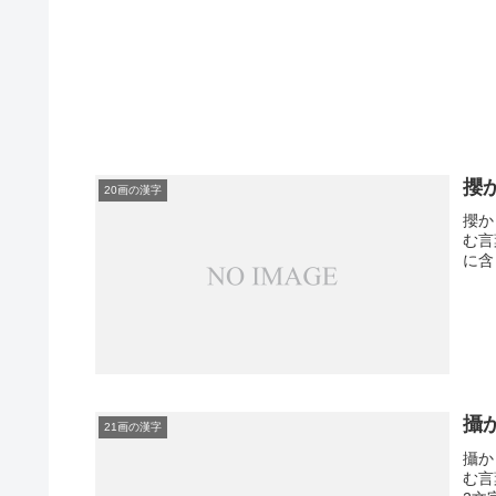
攖
20画の漢字
攖か
む言
に含
攝
21画の漢字
攝か
む言