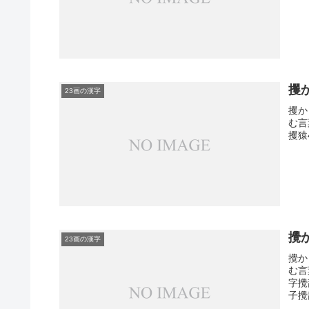
攫
23画の漢字
攫か
む言
攫猿
攪
23画の漢字
攪か
む言
字攪
子攪