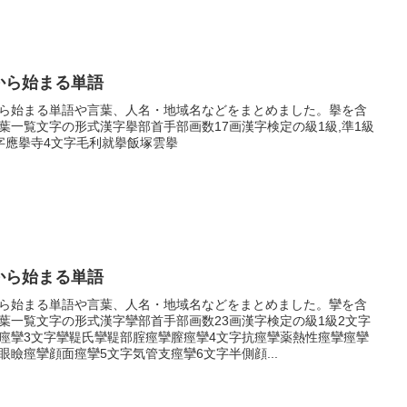
から始まる単語
ら始まる単語や言葉、人名・地域名などをまとめました。擧を含
葉一覧文字の形式漢字擧部首手部画数17画漢字検定の級1級,準1級
字應擧寺4文字毛利就擧飯塚雲擧
から始まる単語
ら始まる単語や言葉、人名・地域名などをまとめました。攣を含
葉一覧文字の形式漢字攣部首手部画数23画漢字検定の級1級2文字
痙攣3文字攣鞮氏攣鞮部腟痙攣膣痙攣4文字抗痙攣薬熱性痙攣痙攣
眼瞼痙攣顔面痙攣5文字気管支痙攣6文字半側顔...