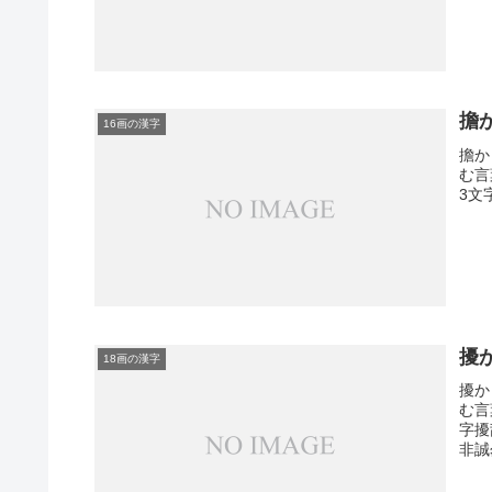
擔
16画の漢字
擔か
む言
3文
擾
18画の漢字
擾か
む言
字擾
非誠