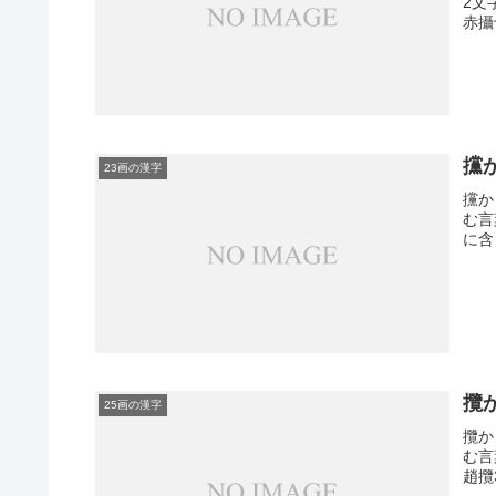
2文
赤攝
攩
23画の漢字
攩か
む言
に含
攬
25画の漢字
攬か
む言
趙攬