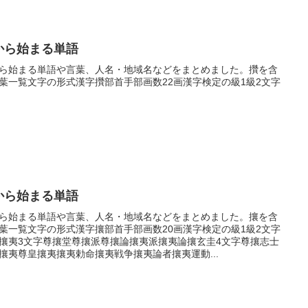
から始まる単語
ら始まる単語や言葉、人名・地域名などをまとめました。攢を含
葉一覧文字の形式漢字攢部首手部画数22画漢字検定の級1級2文字
から始まる単語
ら始まる単語や言葉、人名・地域名などをまとめました。攘を含
葉一覧文字の形式漢字攘部首手部画数20画漢字検定の級1級2文字
攘夷3文字尊攘堂尊攘派尊攘論攘夷派攘夷論攘玄圭4文字尊攘志士
攘夷尊皇攘夷攘夷勅命攘夷戦争攘夷論者攘夷運動...