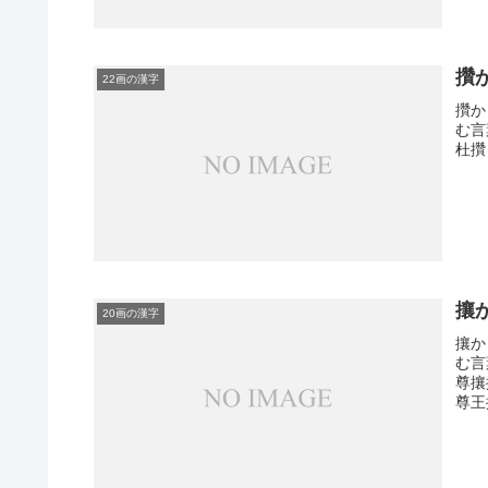
攢
22画の漢字
攢か
む言
杜攢
攘
20画の漢字
攘か
む言
尊攘
尊王