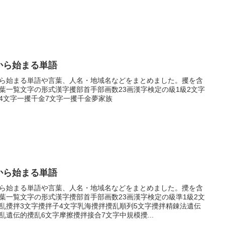
から始まる単語
ら始まる単語や言葉、人名・地域名などをまとめました。攫を含
葉一覧文字の形式漢字攫部首手部画数23画漢字検定の級1級2文字
4文字一攫千金7文字一攫千金夢家族
から始まる単語
ら始まる単語や言葉、人名・地域名などをまとめました。攪を含
葉一覧文字の形式漢字攪部首手部画数23画漢字検定の級準1級2文
乱攪拌3文字攪拌子4文字乳海攪拌攪乱順列5文字攪拌精錬法遺伝
乱遺伝的攪乱6文字摩擦攪拌接合7文字中規模攪...