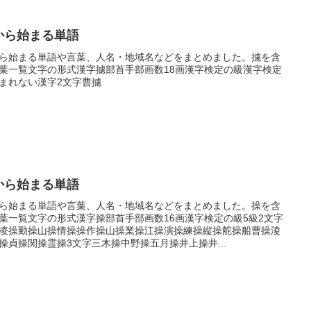
から始まる単語
ら始まる単語や言葉、人名・地域名などをまとめました。攄を含
葉一覧文字の形式漢字攄部首手部画数18画漢字検定の級漢字検定
まれない漢字2文字曹攄
から始まる単語
ら始まる単語や言葉、人名・地域名などをまとめました。操を含
葉一覧文字の形式漢字操部首手部画数16画漢字検定の級5級2文字
凌操勤操山操情操操作操山操業操江操演操練操縦操舵操船曹操淩
操貞操関操霊操3文字三木操中野操五月操井上操井...