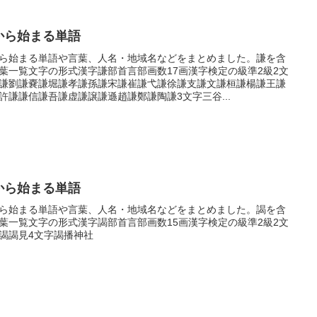
から始まる単語
ら始まる単語や言葉、人名・地域名などをまとめました。謙を含
葉一覧文字の形式漢字謙部首言部画数17画漢字検定の級準2級2文
謙劉謙嚢謙堀謙孝謙孫謙宋謙崔謙弋謙徐謙支謙文謙桓謙楊謙王謙
許謙謙信謙吾謙虚謙譲謙遜趙謙鄭謙陶謙3文字三谷...
から始まる単語
ら始まる単語や言葉、人名・地域名などをまとめました。謁を含
葉一覧文字の形式漢字謁部首言部画数15画漢字検定の級準2級2文
謁謁見4文字謁播神社