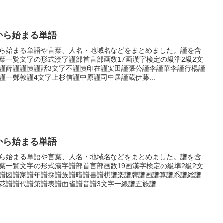
から始まる単語
ら始まる単語や言葉、人名・地域名などをまとめました。謹を含
葉一覧文字の形式漢字謹部首言部画数17画漢字検定の級準2級2文
謹薛謹謹慎謹話3文字不謹慎印在謹安田謹張公謹李謹華李謹行楊謹
謹一鄭敦謹4文字上杉信謹中原謹司中居謹蔵伊藤...
から始まる単語
ら始まる単語や言葉、人名・地域名などをまとめました。譜を含
葉一覧文字の形式漢字譜部首言部画数19画漢字検定の級準2級2文
譜図譜家譜年譜採譜族譜暗譜書譜棋譜楽譜牌譜画譜算譜系譜総譜
花譜譜代譜第譜表譜面雀譜音譜3文字一線譜五族譜...