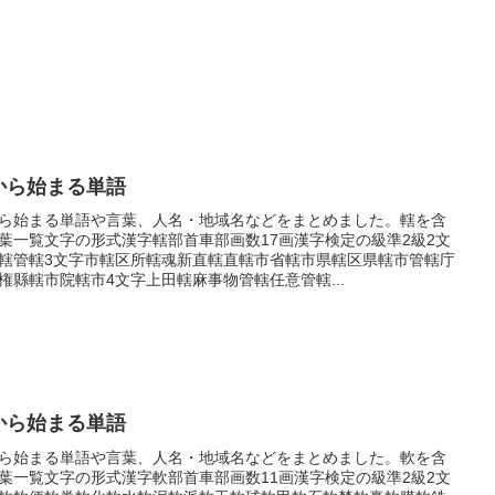
から始まる単語
ら始まる単語や言葉、人名・地域名などをまとめました。轄を含
葉一覧文字の形式漢字轄部首車部画数17画漢字検定の級準2級2文
轄管轄3文字市轄区所轄魂新直轄直轄市省轄市県轄区県轄市管轄庁
権縣轄市院轄市4文字上田轄麻事物管轄任意管轄...
から始まる単語
ら始まる単語や言葉、人名・地域名などをまとめました。軟を含
葉一覧文字の形式漢字軟部首車部画数11画漢字検定の級準2級2文