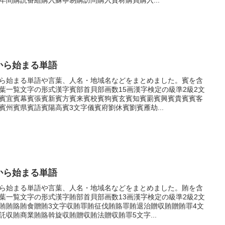
から始まる単語
ら始まる単語や言葉、人名・地域名などをまとめました。賓を含
葉一覧文字の形式漢字賓部首貝部画数15画漢字検定の級準2級2文
賓宜賓幕賓張賓新賓方賓来賓校賓狗賓玄賓知賓罽賓興賓貴賓賓客
賓州賓県賓語賓陽高賓3文字儀賓府劉休賓劉賓雁劫...
から始まる単語
ら始まる単語や言葉、人名・地域名などをまとめました。賄を含
葉一覧文字の形式漢字賄部首貝部画数13画漢字検定の級準2級2文
賄賄賂賄食贈賄3文字収賄罪賄征伐賄賂罪賄退治贈収賄贈賄罪4文
託収賄商業賄賂斡旋収賄贈収賄法贈収賄罪5文字...