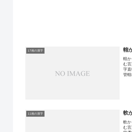
轄
17画の漢字
轄か
む言
字直
管轄
軟
11画の漢字
軟か
む言