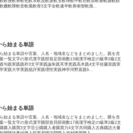
軟軟便軟券軟化軟水軟泥軟派軟玉軟球軟甲軟石軟禁軟膏軟膜軟鉄
軟鑞軟障軟音軟風軟骨3文字全軟連半軟券南智軟孫...
から始まる単語
ら始まる単語や言葉、人名・地域名などをまとめました。践を含
葉一覧文字の形式漢字践部首足部画数13画漢字検定の級準2級2文
践句践実践践祚3文字実践論朱践耳李恵践高木践4文字佐藤宣践実
学実践大学実践批評実践理性実践神学河野直践5...
から始まる単語
ら始まる単語や言葉、人名・地域名などをまとめました。購を含
葉一覧文字の形式漢字購部首貝部画数17画漢字検定の級準2級2文
購購入購買3文字荘公購購入者購買力4文字共同購入古典購読大量
年間購読番組購入蘇寧易購訪問購入資材購買購入...