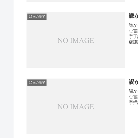
謙
17画の漢字
謙か
む言
字于
虞謙
謁
15画の漢字
謁か
む言
字拝