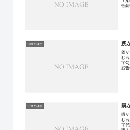
字柔
軟鋼
践
13画の漢字
践か
む言
字勾
践哲
購
17画の漢字
購か
む言
字代
購入