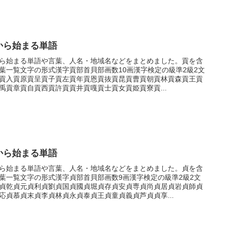
から始まる単語
ら始まる単語や言葉、人名・地域名などをまとめました。貢を含
葉一覧文字の形式漢字貢部首貝部画数10画漢字検定の級準2級2文
貢入貢原貢呈貢子貢左貢年貢恩貢抜貢昆貢曹貢朝貢林貢森貢王貢
禹貢章貢自貢西貢許貢貢井貢嘎貢士貢女貢姫貢寮貢...
から始まる単語
ら始まる単語や言葉、人名・地域名などをまとめました。貞を含
葉一覧文字の形式漢字貞部首貝部画数9画漢字検定の級準2級2文
貞乾貞元貞利貞劉貞国貞國貞堀貞存貞安貞専貞尚貞居貞岩貞師貞
応貞慕貞末貞李貞林貞永貞泰貞王貞童貞義貞芦貞貞享...