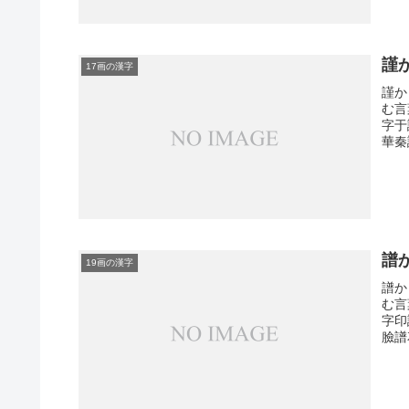
謹
17画の漢字
謹か
む言
字于
華秦
譜
19画の漢字
譜か
む言
字印
臉譜