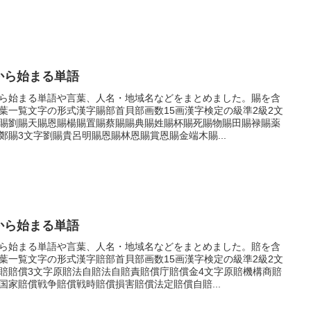
から始まる単語
ら始まる単語や言葉、人名・地域名などをまとめました。賜を含
葉一覧文字の形式漢字賜部首貝部画数15画漢字検定の級準2級2文
賜劉賜天賜恩賜楊賜置賜蔡賜賜典賜姓賜杯賜死賜物賜田賜禄賜薬
鄭賜3文字劉賜貴呂明賜恩賜林恩賜賞恩賜金端木賜...
から始まる単語
ら始まる単語や言葉、人名・地域名などをまとめました。賠を含
葉一覧文字の形式漢字賠部首貝部画数15画漢字検定の級準2級2文
賠賠償3文字原賠法自賠法自賠責賠償庁賠償金4文字原賠機構商賠
国家賠償戦争賠償戦時賠償損害賠償法定賠償自賠...