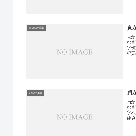
貢
10画の漢字
貢か
む言
字優
福貢
貞
9画の漢字
貞か
む言
字不
建貞