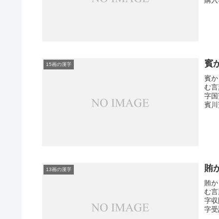
賓
15画の漢字
賓か
む言
字国
賓川
賄
13画の漢字
賄か
む言
字収
字受